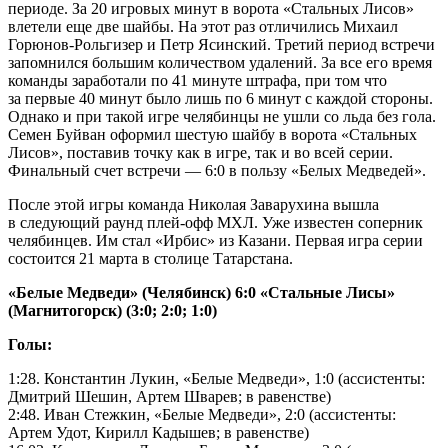
периоде. За 20 игровых минут в ворота «Стальных Лисов»
влетели еще две шайбы. На этот раз отличились Михаил
Горюнов-Рольгизер и Петр Ясинский. Третий период встречи
запомнился большим количеством удалений. За все его время
команды заработали по 41 минуте штрафа, при том что
за первые 40 минут было лишь по 6 минут с каждой стороны.
Однако и при такой игре челябинцы не ушли со льда без гола.
Семен Буйван оформил шестую шайбу в ворота «Стальных
Лисов», поставив точку как в игре, так и во всей серии.
Финальный счет встречи — 6:0 в пользу «Белых Медведей».
После этой игры команда Николая Заварухина вышла
в следующий раунд плей-офф МХЛ. Уже известен соперник
челябинцев. Им стал «Ирбис» из Казани. Первая игра серии
состоится 21 марта в столице Татарстана.
«Белые Медведи» (Челябинск) 6:0 «Стальные Лисы»
(Магнитогорск) (3:0; 2:0; 1:0)
Голы:
1:28. Константин Лукин, «Белые Медведи», 1:0 (ассистенты:
Дмитрий Шешин, Артем Шварев; в равенстве)
2:48. Иван Стежкин, «Белые Медведи», 2:0 (ассистенты:
Артем Удот, Кирилл Кадышев; в равенстве)