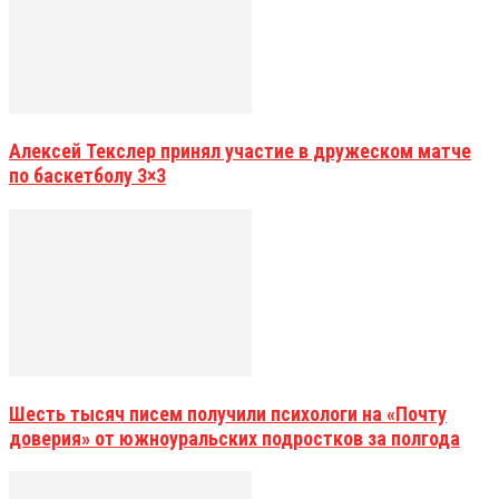
Алексей Текслер принял участие в дружеском матче
по баскетболу 3×3
Шесть тысяч писем получили психологи на «Почту
доверия» от южноуральских подростков за полгода