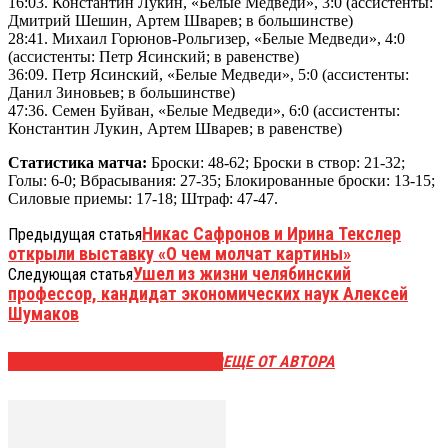
16:03. Константин Лукин, «Белые Медведи», 3:0 (ассистенты:
Дмитрий Шешин, Артем Шварев; в большинстве)
28:41. Михаил Горюнов-Рольгизер, «Белые Медведи», 4:0
(ассистенты: Петр Ясинский; в равенстве)
36:09. Петр Ясинский, «Белые Медведи», 5:0 (ассистенты:
Данил Зиновьев; в большинстве)
47:36. Семен Буйван, «Белые Медведи», 6:0 (ассистенты:
Константин Лукин, Артем Шварев; в равенстве)
Статистика матча:
Броски: 48-62; Броски в створ: 21-32;
Голы: 6-0; Вбрасывания: 27-35; Блокированные броски: 13-15;
Силовые приемы: 17-18; Штраф: 47-47.
Никас Сафронов и Ирина Текслер
Предыдущая статья
открыли выставку «О чем молчат картины»
Ушел из жизни челябинский
Следующая статья
профессор, кандидат экономических наук Алексей
Шумаков
ЭТО МОЖЕТ БЫТЬ ИНТЕРЕСНО
ЕЩЕ ОТ АВТОРА