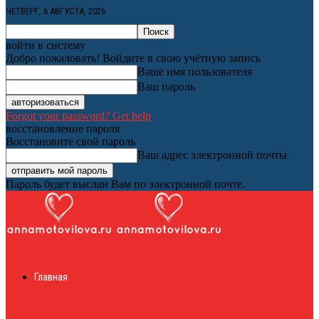
ЧЕТВЕРГ, 6 АВГУСТА, 2026
войти в систему
Добро пожаловать! Войдите в свою учётную запись
Ваше имя пользователя
Ваш пароль
Forgot your password? Get help
восстановление пароля
Восстановите свой пароль
Ваш адрес электронной почты
Пароль будет выслан Вам по электронной почте.
Женский онлайн
Главная
журнал