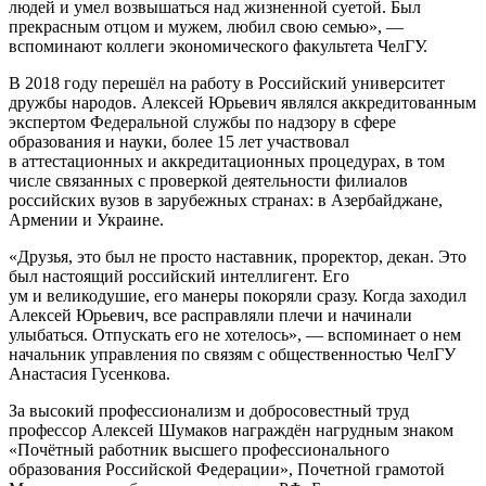
людей и умел возвышаться над жизненной суетой. Был
прекрасным отцом и мужем, любил свою семью», —
вспоминают коллеги экономического факультета ЧелГУ.
В 2018 году перешёл на работу в Российский университет
дружбы народов. Алексей Юрьевич являлся аккредитованным
экспертом Федеральной службы по надзору в сфере
образования и науки, более 15 лет участвовал
в аттестационных и аккредитационных процедурах, в том
числе связанных с проверкой деятельности филиалов
российских вузов в зарубежных странах: в Азербайджане,
Армении и Украине.
«Друзья, это был не просто наставник, проректор, декан. Это
был настоящий российский интеллигент. Его
ум и великодушие, его манеры покоряли сразу. Когда заходил
Алексей Юрьевич, все расправляли плечи и начинали
улыбаться. Отпускать его не хотелось», — вспоминает о нем
начальник управления по связям с общественностью ЧелГУ
Анастасия Гусенкова.
За высокий профессионализм и добросовестный труд
профессор Алексей Шумаков награждён нагрудным знаком
«Почётный работник высшего профессионального
образования Российской Федерации», Почетной грамотой