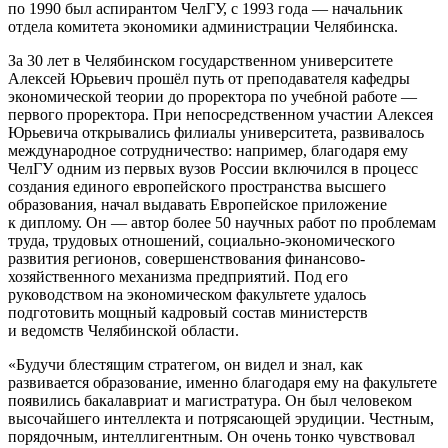
по 1990 был аспирантом ЧелГУ, с 1993 года — начальник
отдела комитета экономики администрации Челябинска.
За 30 лет в Челябинском государственном университете
Алексей Юрьевич прошёл путь от преподавателя кафедры
экономической теории до проректора по учебной работе —
первого проректора. При непосредственном участии Алексея
Юрьевича открывались филиалы университета, развивалось
международное сотрудничество: например, благодаря ему
ЧелГУ одним из первых вузов России включился в процесс
создания единого европейского пространства высшего
образования, начал выдавать Европейское приложение
к диплому. Он — автор более 50 научных работ по проблемам
труда, трудовых отношений, социально-экономического
развития регионов, совершенствования финансово-
хозяйственного механизма предприятий. Под его
руководством на экономическом факультете удалось
подготовить мощный кадровый состав министерств
и ведомств Челябинской области.
«Будучи блестящим стратегом, он видел и знал, как
развивается образование, именно благодаря ему на факультете
появились бакалавриат и магистратура. Он был человеком
высочайшего интеллекта и потрясающей эрудиции. Честным,
порядочным, интеллигентным. Он очень тонко чувствовал