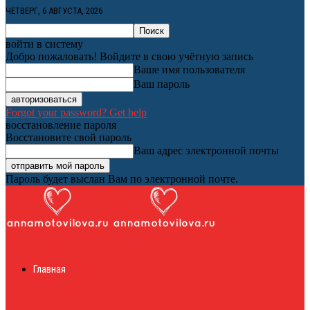
ЧЕТВЕРГ, 6 АВГУСТА, 2026
войти в систему
Добро пожаловать! Войдите в свою учётную запись
Ваше имя пользователя
Ваш пароль
Forgot your password? Get help
восстановление пароля
Восстановите свой пароль
Ваш адрес электронной почты
Пароль будет выслан Вам по электронной почте.
Женский онлайн
Главная
журнал