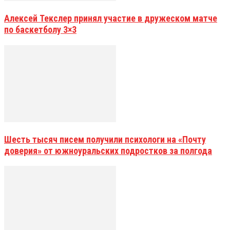
Алексей Текслер принял участие в дружеском матче
по баскетболу 3×3
Шесть тысяч писем получили психологи на «Почту
доверия» от южноуральских подростков за полгода