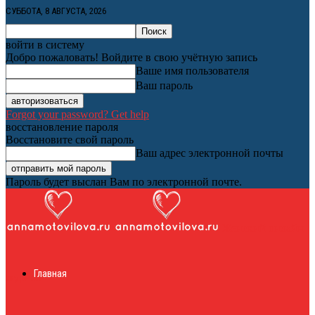
СУББОТА, 8 АВГУСТА, 2026
войти в систему
Добро пожаловать! Войдите в свою учётную запись
Ваше имя пользователя
Ваш пароль
Forgot your password? Get help
восстановление пароля
Восстановите свой пароль
Ваш адрес электронной почты
Пароль будет выслан Вам по электронной почте.
Женский онлайн
Главная
журнал