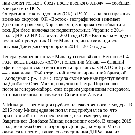
нам светят только в бреду после крепкого запоя», — сообщает
контрактник ВСУ.
Оперативные командования (ОК) в ВСУ — аналоги прежних
военных округов. ОК «Восток» географически занимает
Днепропетровскую, Харьковскую, Запорожскую области и
весь Донбасс, включая не подконтрольные Украине с 2014
года ДНР и ЛНР. С августа 2021 года ОК «Восток» командует
военный преступник Олег Микац, один из командиров
штурма Донецкого аэропорта в 2014—2015 годах.
Генералу-«крепостнику» Микацу сейчас 46 лет. Весной 2014
года, когда началась «АТО», полковник Микац — бывший
офицер украинского контингента при войсках НАТО в Ираке
— командовал 93-й отдельной механизированной бригадой
«Холодный Яр». В 2015 году за свои военные преступления
на Донбассе Олег Микац получил от Петра Порошенко
погоны генерал-майора, став первым украинским генералом,
который никогда не служил в Советской Армии.
У Микаца — репутация грубого невежественного самодура. В
2015 году Микац едва не попал под трибунал за то, что
приказал избить четырех человек, включая девушку.
Защитников Донбасса Микац ненавидит особо. В январе 2015
года, во время боев за аэропорт Донецка, комбриг Микац
оказался в плену у танкового соединения ДНР»Сомали».