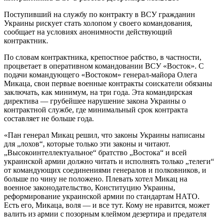
Поступивший на службу по контракту в ВСУ гражданин
Украины рискует стать холопом у своего командования,
сообщает на условиях анонимности действующий
контрактник.
По словам контрактника, крепостное рабство, в частности,
процветает в оперативном командовании ВСУ «Восток». С
подачи командующего «Востоком» генерал-майора Олега
Микаца, свои первые военные контракты соискатели обязаны
заключать, как минимум, на три года. Эта командирская
директива — грубейшее нарушение закона Украины о
контрактной службе, где минимальный срок контракта
составляет не больше года.
«Пан генерал Микац решил, что законы Украины написаны
для „лохов“, которые только эти законы и читают.
„Высокоинтеллектуальное“ братство „Востока“ и всей
украинской армии должно читать и исполнять только „телеги“
от командующих соединениями генералов и полковников, и
больше по чину не положено. Плевать хотел Микац на
военное законодательство, Конституцию Украины,
реформирование украинской армии по стандартам НАТО.
Есть его, Микаца, воля — и все тут. Кому не нравится, может
валить из армии с позорным клеймом дезертира и предателя