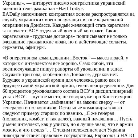
Украины», — цитирует письмо контрактника украинский
военный телеграм-канал «НачШтабу».
EADaily напоминает, контрактная основа распространяется на
службу украинских военнослужащих в зоне карательной
операции на Донбассе. Каждый желающий стать карателем
заключает с ВСУ отдельный военный контракт. Такие
карательные «трудовые договора» подписывают не только
вчерашние гражданские люди, но и действующие солдаты,
сержанты, офицеры.
«В оперативном командовании „Восток“ — масса людей, у
которых с интеллектом все хорошо. Само собой, эти
военнослужащие пишут рапорты об увольнении в запас.
Служить три года, особенно на Донбассе, дураков нет.
Будущее в украинской армии для человека, равно как и
будущее самой украинской армии, очень неопределенное. Для
60 процентов руководящего состава ВСУ и дисциплинарный
устав ВСУ — пустое место, не говоря уже про Конституцию
Украины. Начинается „забивание“ на законы сверху — от
генералов и полковников. Остальные командиры только
следуют примеру старших по званию. „Я же генерал
(полковник, комбат, и так далее), важный начальник… Пусть
у меня интеллект, как у улитки, но я лучше знаю, что в армии
можно, а что нельзя“… С таким положением дел Украина
никогда не станет правовым государством, Евросоюз и НАТО