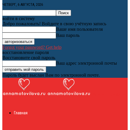
ЧЕТВЕРГ, 6 АВГУСТА, 2026
войти в систему
Добро пожаловать! Войдите в свою учётную запись
Ваше имя пользователя
Ваш пароль
Forgot your password? Get help
восстановление пароля
Восстановите свой пароль
Ваш адрес электронной почты
Пароль будет выслан Вам по электронной почте.
Женский онлайн
Главная
журнал