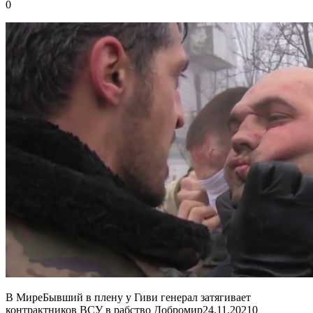
0
В МиреБывший в плену у Гиви генерал затягивает
контрактников ВСУ в рабство Добромир
24.11.2021
0