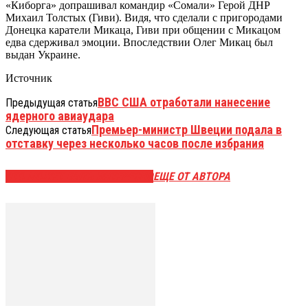
«Киборга» допрашивал командир «Сомали» Герой ДНР
Михаил Толстых (Гиви). Видя, что сделали с пригородами
Донецка каратели Микаца, Гиви при общении с Микацом
едва сдерживал эмоции. Впоследствии Олег Микац был
выдан Украине.
Источник
ВВС США отработали нанесение
Предыдущая статья
ядерного авиаудара
Премьер-министр Швеции подала в
Следующая статья
отставку через несколько часов после избрания
ЭТО МОЖЕТ БЫТЬ ИНТЕРЕСНО
ЕЩЕ ОТ АВТОРА