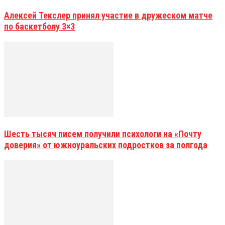
Алексей Текслер принял участие в дружеском матче
по баскетболу 3×3
Шесть тысяч писем получили психологи на «Почту
доверия» от южноуральских подростков за полгода