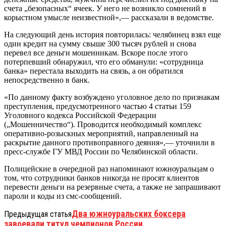
счета „безопасных“ ячеек. У него не возникло сомнений в
корыстном умысле неизвестной»,— рассказали в ведомстве.
На следующий день история повторилась: челябинец взял еще
один кредит на сумму свыше 300 тысяч рублей и снова
перевел все деньги мошенникам. Вскоре после этого
потерпевший обнаружил, что его обманули: «сотрудница
банка» перестала выходить на связь, а он обратился
непосредственно в банк.
«По данному факту возбуждено уголовное дело по признакам
преступления, предусмотренного частью 4 статьи 159
Уголовного кодекса Российской Федерации
(„Мошенничество“). Проводится необходимый комплекс
оперативно-розыскных мероприятий, направленный на
раскрытие данного противоправного деяния»,— уточнили в
пресс-службе ГУ МВД России по Челябинской области.
Полицейские в очередной раз напоминают южноуральцам о
том, что сотрудники банков никогда не просят клиентов
перевести деньги на резервные счета, а также не запрашивают
пароли и коды из смс-сообщений.
Два южноуральских боксера
Предыдущая статья
завоевали титул чемпионов России