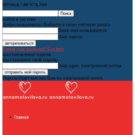
ПЯТНИЦА, 7 АВГУСТА, 2026
войти в систему
Добро пожаловать! Войдите в свою учётную запись
Ваше имя пользователя
Ваш пароль
Forgot your password? Get help
восстановление пароля
Восстановите свой пароль
Ваш адрес электронной почты
Пароль будет выслан Вам по электронной почте.
Женский онлайн
Главная
журнал