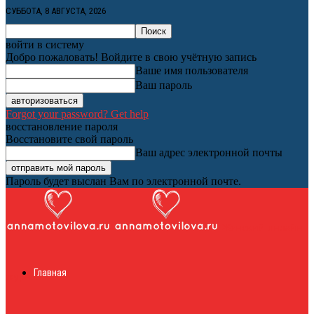
СУББОТА, 8 АВГУСТА, 2026
войти в систему
Добро пожаловать! Войдите в свою учётную запись
Ваше имя пользователя
Ваш пароль
Forgot your password? Get help
восстановление пароля
Восстановите свой пароль
Ваш адрес электронной почты
Пароль будет выслан Вам по электронной почте.
Женский онлайн
Главная
журнал