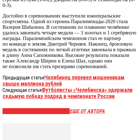
0-3).
Достойно в соревнованиях выступили южноуральские
спортсмены. Одной из героинь Паралимпиады-2020 стала
Валерия Шабалина. В состязаниях по плаванию челябинке
удалось завоевать четыре медали — 3 золотых и 1 серебряную
награды. Паралимпийским чемпионом стал ее партнер
по команде и земляк Дмитрий Черняев. Наконец, бронзовую
медаль в состязаниях по легкой атлетике завоевала в прыжках
в длину Анна Сапожникова. Высокие результаты показали
также Александр Ширин и Елена Шах, однако они
не позволили им стать призерами соревнований.
Челябинец перевел мошенникам
Предыдущая статья
свыше миллиона рублей
Футболисты «Челябинска» одержали
Следующая статья
седьмую победу подряд в чемпионате России
ЭТО МОЖЕТ БЫТЬ ИНТЕРЕСНО
ЕЩЕ ОТ АВТОРА