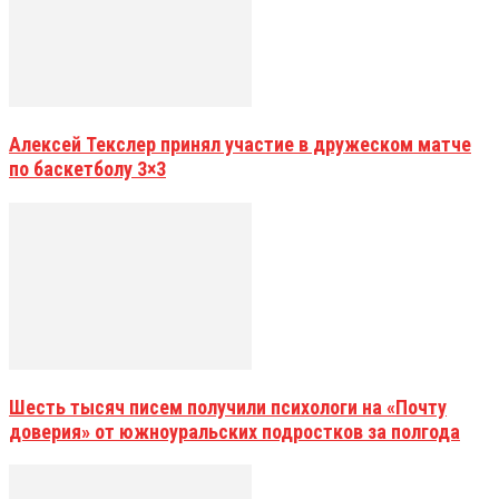
Алексей Текслер принял участие в дружеском матче
по баскетболу 3×3
Шесть тысяч писем получили психологи на «Почту
доверия» от южноуральских подростков за полгода