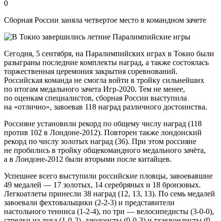
0
Сборная России заняла четвертое место в командном зачете
Сегодня, 5 сентября, на Паралимпийских играх в Токио были
разыграны последние комплекты наград, а также состоялась
торжественная церемония закрытия соревнований.
Российская команда не смогла войти в тройку сильнейших
по итогам медального зачета Игр-2020. Тем не менее,
по оценкам специалистов, сборная России выступила
на «отлично», завоевав 118 наград различного достоинства.
Россияне установили рекорд по общему числу наград (118
против 102 в Лондоне-2012). Повторен также лондонский
рекорд по числу золотых наград (36). При этом россияне
не пробились в тройку общекомандного медального зачёта,
а в Лондоне-2012 были вторыми после китайцев.
Успешнее всего выступили российские пловцы, завоевавшие
49 медалей — 17 золотых, 14 серебряных и 18 бронзовых.
Легкоатлеты принесли 38 наград (12, 13, 13). По семь медалей
завоевали фехтовальщики (2-2-3) и представители
настольного тенниса (1-2-4), по три — велосипедисты (3-0-0),
стрелки из лука (1-0-2), дзюдоисты (0-0-3) и тхэквондисты (0-