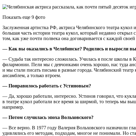
Показать еще 9 фото
Заслуженная артистка РФ, актриса Челябинского театра кукол и
большая часть истории театра кукол, который недавно открыл 
том, как уже почти полвека она договаривается с каждой своей
— Как вы оказались в Челябинске? Родились и выросли вы 
— Судьба так интересно сложилась. Училась я после школы в К
филармонии. Пели мы с девчонками очень хорошо, нас туда анс
и мы стали писать письма в разные города. Челябинский театр
ансамблем, а только втроем.
— Понравилось работать с Устиновым?
— Да, хорошо работали, интересно. Устинов говорил, что кук
в театре кукол работали все время за ширмой, то теперь мы вы
например.
— Потом случилась эпоха Вольховского?
— Все верно. В 1977 году Валерия Вольховского назначили гл
удивлялись его методам, подходам, многое не понимали. Но ста