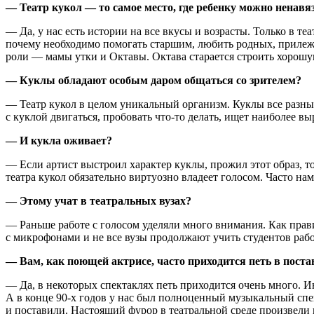
— Театр кукол — то самое место, где ребенку можно ненавя
— Да, у нас есть истории на все вкусы и возрасты. Только в 
почему необходимо помогать старшим, любить родных, прилежн
роли — мамы утки и Октавы. Октава старается строить хорошую
— Куклы обладают особым даром общаться со зрителем?
— Театр кукол в целом уникальный организм. Куклы все разные,
с куклой двигаться, пробовать что-то делать, ищет наиболее в
— И кукла оживает?
— Если артист выстроил характер куклы, прожил этот образ, то
театра кукол обязательно виртуозно владеет голосом. Часто на
— Этому учат в театральных вузах?
— Раньше работе с голосом уделяли много внимания. Как правил
с микрофонами и не все вузы продолжают учить студентов рабо
— Вам, как поющей актрисе, часто приходится петь в поста
— Да, в некоторых спектаклях петь приходится очень много. 
А в конце 90-х годов у нас был полноценный музыкальный спе
и поставили. Настоящий фурор в театральной среде произвели 