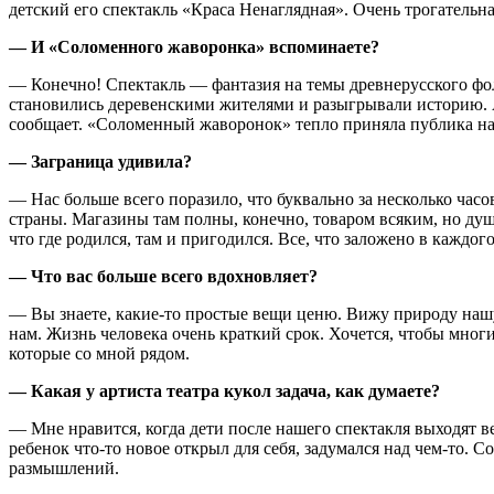
детский его спектакль «Краса Ненаглядная». Очень трогательн
— И «Соломенного жаворонка» вспоминаете?
— Конечно! Спектакль — фантазия на темы древнерусского фо
становились деревенскими жителями и разыгрывали историю. А 
сообщает. «Соломенный жаворонок» тепло приняла публика на
— Заграница удивила?
— Нас больше всего поразило, что буквально за несколько час
страны. Магазины там полны, конечно, товаром всяким, но ду
что где родился, там и пригодился. Все, что заложено в каждог
— Что вас больше всего вдохновляет?
— Вы знаете, какие-то простые вещи ценю. Вижу природу нашу
нам. Жизнь человека очень краткий срок. Хочется, чтобы мног
которые со мной рядом.
— Какая у артиста театра кукол задача, как думаете?
— Мне нравится, когда дети после нашего спектакля выходят ве
ребенок что-то новое открыл для себя, задумался над чем-то.
размышлений.