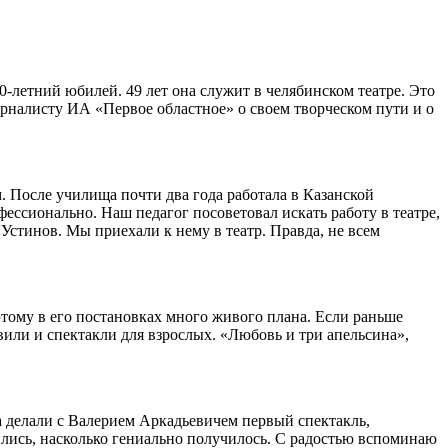
0-летний юбилей. 49 лет она служит в челябинском театре. Это
урналисту ИА «Первое областное» о своем творческом пути и о
. После училища почти два года работала в Казанской
ессионально. Наш педагог посоветовал искать работу в театре,
Устинов. Мы приехали к нему в театр. Правда, не всем
этому в его постановках много живого плана. Если раньше
авили и спектакли для взрослых. «Любовь и три апельсина»,
а делали с Валерием Аркадьевичем первый спектакль,
зились, насколько гениально получилось. С радостью вспоминаю