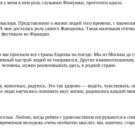
ая у меня в нем роль служанки Фимушки, прототипа красы.
льклора. Представление о жизни людей того времени, с язычес
мне досталась роль самого Жаворонка. Такая маленькая птичка 
 фестивале во Франции.
ов мы проехали все страны Европы на поезде. Мы из Москвы до 
шевный настрой людей не понравился. Другие взаимоотношения, 
о человека, нужно реализовывать здесь, в родной стране.
, животных, радуюсь. Это так здорово — видеть, чувствовать,
ие люди научились понимать вкус жизни, радовались каждой мин
селые. Люблю, когда ребята с удовольствием погружаются в спек
 Современная молодежь очень необычно мыслит, мы, конечно, ста