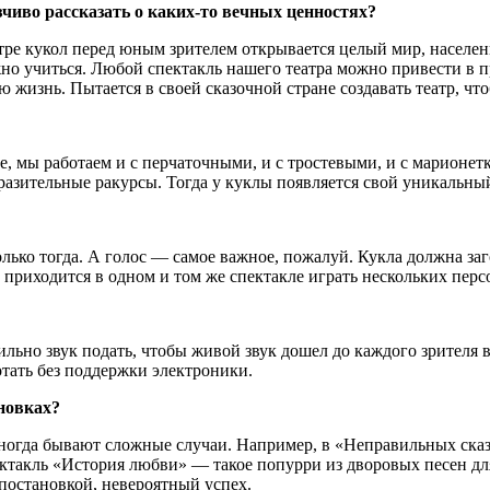
зчиво рассказать о каких-то вечных ценностях?
театре кукол перед юным зрителем открывается целый мир, насел
о учиться. Любой спектакль нашего театра можно привести в пр
 жизнь. Пытается в своей сказочной стране создавать театр, чт
 мы работаем и с перчаточными, и с тростевыми, и с марионетка
ыразительные ракурсы. Тогда у куклы появляется свой уникальны
лько тогда. А голос — самое важное, пожалуй. Кукла должна заг
м приходится в одном и том же спектакле играть нескольких пер
ьно звук подать, чтобы живой звук дошел до каждого зрителя в 
тать без поддержки электроники.
новках?
Иногда бывают сложные случаи. Например, в «Неправильных сказ
ктакль «История любви» — такое попурри из дворовых песен дл
постановкой, невероятный успех.