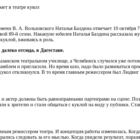
мени В. А. Вольховского Наталья Балдина отмечает 10 октября 7
свой 89-й сезон. Накануне юбилея Наталья Балдина рассказала ж
 куклой, вживаясь в роль.
далеко отсюда, в Дагестане.
азанском театральном училище, а Челябинск случился уже потом
амблем и пригласили. Но время шло, надо было развиваться проф
 кукол откликнулся. В то время главным режиссером был Людвиг 
ла и актер должны быть равноправными партнерами на сцене. По
шли к зрителю и стали общаться с куклой на виду у публики. Ст
авным режиссером театра. И концепция работы изменилась. Когд
рались следовать за его мыслью. Когда увидели результат, пора