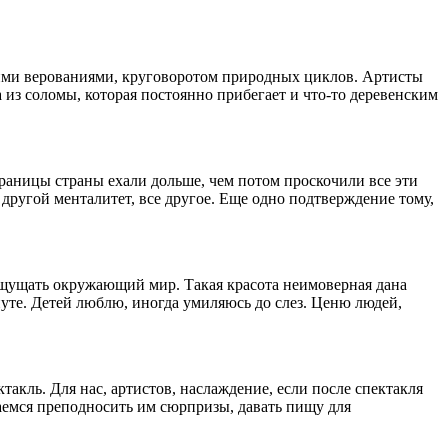
кими верованиями, круговоротом природных циклов. Артисты
из соломы, которая постоянно прибегает и что-то деревенским
границы страны ехали дольше, чем потом проскочили все эти
другой менталитет, все другое. Еще одно подтверждение тому,
 ощущать окружающий мир. Такая красота неимоверная дана
уте. Детей люблю, иногда умиляюсь до слез. Ценю людей,
такль. Для нас, артистов, наслаждение, если после спектакля
раемся преподносить им сюрпризы, давать пищу для