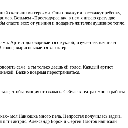
енный сказочными героями. Они покажут и расскажут ребенку,
имер. Возьмем «Простодурсена», в нем я играю сразу две
обы спасти всех от уныния и подарить жителям душевное тепло.
ми. Артист договаривается с куклой, изучает ее: начинает
й голос, вырисовывается характер.
оворить сама, а ты только даешь ей голос. Каждый артист
сонажей. Важно вовремя перестраиваться.
зале, чтобы эмоция отозвалась. Сейчас в театрах много работы
ках» моя Нянюшка много пела. Непростая получилась задача.
я пяти актрис. Александр Борок и Сергей Плотов написали