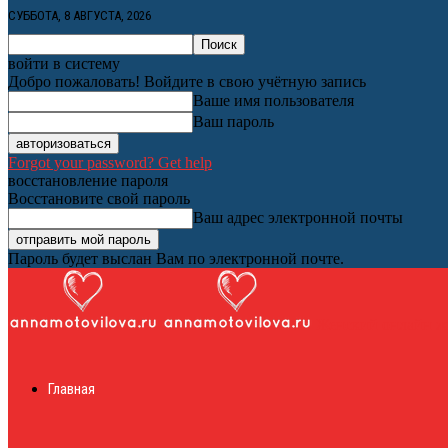
СУББОТА, 8 АВГУСТА, 2026
войти в систему
Добро пожаловать! Войдите в свою учётную запись
Ваше имя пользователя
Ваш пароль
Forgot your password? Get help
восстановление пароля
Восстановите свой пароль
Ваш адрес электронной почты
Пароль будет выслан Вам по электронной почте.
Женский онлайн ж
Главная