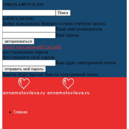
СУББОТА, 8 АВГУСТА, 2026
войти в систему
Добро пожаловать! Войдите в свою учётную запись
Ваше имя пользователя
Ваш пароль
Forgot your password? Get help
восстановление пароля
Восстановите свой пароль
Ваш адрес электронной почты
Пароль будет выслан Вам по электронной почте.
Женский онлайн
Главная
журнал