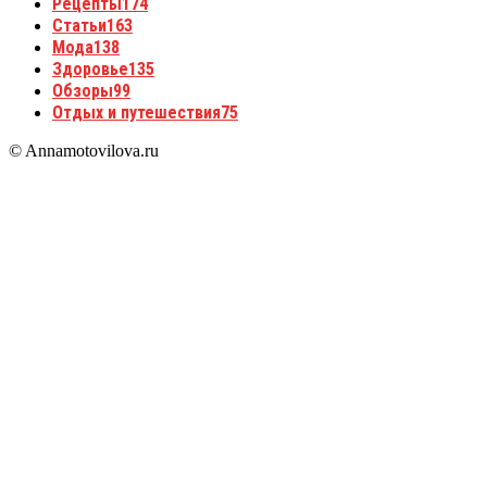
Рецепты
174
Статьи
163
Мода
138
Здоровье
135
Обзоры
99
Отдых и путешествия
75
© Annamotovilova.ru