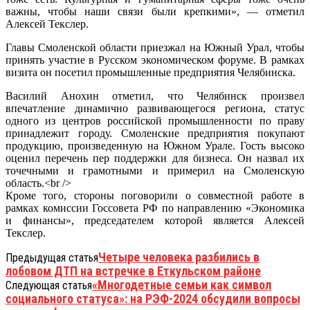
важны, чтобы наши связи были крепкими», — отметил
Алексей Текслер.
Главы Смоленской области приезжал на Южный Урал, чтобы
принять участие в Русском экономическом форуме. В рамках
визита он посетил промышленные предприятия Челябинска.
Василий Анохин отметил, что Челябинск произвел
впечатление динамично развивающегося региона, статус
одного из центров российской промышленности по праву
принадлежит городу. Смоленские предприятия покупают
продукцию, произведенную на Южном Урале. Гость высоко
оценил перечень пер поддержки для бизнеса. Он назвал их
точечными и грамотными и примерил на Смоленскую
область.<br />
Кроме того, стороны поговорили о совместной работе в
рамках комиссии Госсовета РФ по направлению «Экономика
и финансы», председателем которой является Алексей
Текслер.
Четыре человека разбились в
Предыдущая статья
лобовом ДТП на встречке в Еткульском районе
«Многодетные семьи как символ
Следующая статья
социального статуса»: на РЭФ-2024 обсудили вопросы