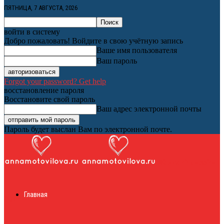
ПЯТНИЦА, 7 АВГУСТА, 2026
войти в систему
Добро пожаловать! Войдите в свою учётную запись
Ваше имя пользователя
Ваш пароль
Forgot your password? Get help
восстановление пароля
Восстановите свой пароль
Ваш адрес электронной почты
Пароль будет выслан Вам по электронной почте.
Женский онлайн
Главная
журнал