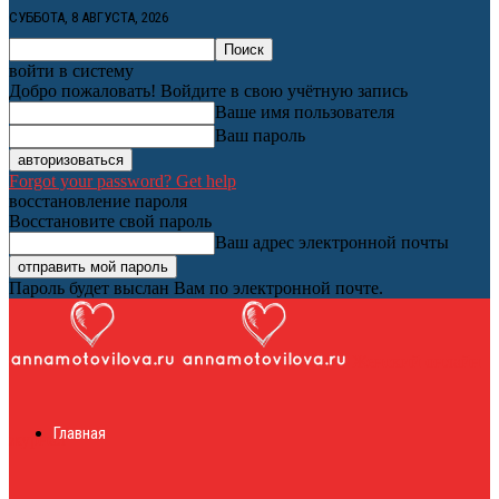
СУББОТА, 8 АВГУСТА, 2026
войти в систему
Добро пожаловать! Войдите в свою учётную запись
Ваше имя пользователя
Ваш пароль
Forgot your password? Get help
восстановление пароля
Восстановите свой пароль
Ваш адрес электронной почты
Пароль будет выслан Вам по электронной почте.
Женский онлайн
Главная
журнал