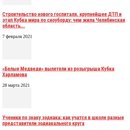
Строительство нового госпиталя, крупнейшее ДТП и
этап Кубка мира по сноуборду: чем жила Челябинская
область...
7 февраля 2021
«Белые Медведи» вылетели из розыгрыша Кубка
Харламова
28 марта 2021
Ученики по знаку зодиака: как учатся в школе разные
представители зодиакального круга