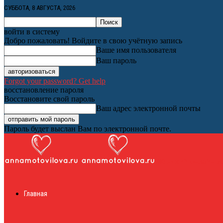
СУББОТА, 8 АВГУСТА, 2026
войти в систему
Добро пожаловать! Войдите в свою учётную запись
Ваше имя пользователя
Ваш пароль
Forgot your password? Get help
восстановление пароля
Восстановите свой пароль
Ваш адрес электронной почты
Пароль будет выслан Вам по электронной почте.
Женский онлайн ж
Главная