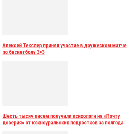
Алексей Текслер принял участие в дружеском матче
по баскетболу 3×3
Шесть тысяч писем получили психологи на «Почту
доверия» от южноуральских подростков за полгода