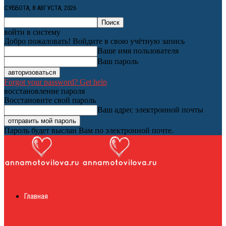
СУББОТА, 8 АВГУСТА, 2026
войти в систему
Добро пожаловать! Войдите в свою учётную запись
Ваше имя пользователя
Ваш пароль
Forgot your password? Get help
восстановление пароля
Восстановите свой пароль
Ваш адрес электронной почты
Пароль будет выслан Вам по электронной почте.
Женский онлайн
Главная
журнал