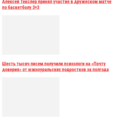
Алексей Текслер принял участие в дружеском матче
по баскетболу 3×3
Шесть тысяч писем получили психологи на «Почту
доверия» от южноуральских подростков за полгода