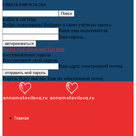
СУББОТА, 8 АВГУСТА, 2026
войти в систему
Добро пожаловать! Войдите в свою учётную запись
Ваше имя пользователя
Ваш пароль
Forgot your password? Get help
восстановление пароля
Восстановите свой пароль
Ваш адрес электронной почты
Пароль будет выслан Вам по электронной почте.
Женский онлайн
Главная
журнал