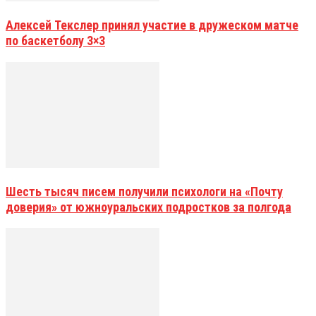
Алексей Текслер принял участие в дружеском матче
по баскетболу 3×3
Шесть тысяч писем получили психологи на «Почту
доверия» от южноуральских подростков за полгода