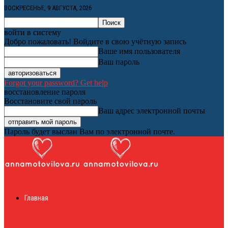
ВОСКРЕСЕНЬЕ, 9 АВГУСТА, 2026
войти в систему
Добро пожаловать! Войдите в свою учётную запись
Ваше имя пользователя
Ваш пароль
Forgot your password? Get help
восстановление пароля
Восстановите свой пароль
Ваш адрес электронной почты
Пароль будет выслан Вам по электронной почте.
Женский онлайн
Главная
журнал