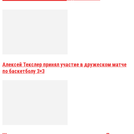
Алексей Текслер принял участие в дружеском матче
по баскетболу 3×3