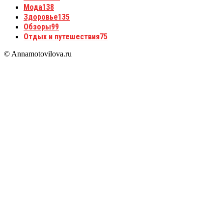
Мода
138
Здоровье
135
Обзоры
99
Отдых и путешествия
75
© Annamotovilova.ru