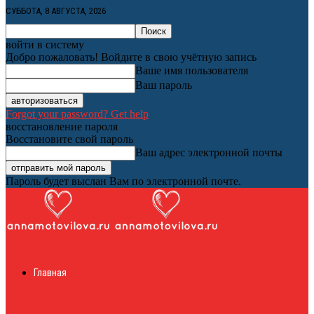
СУББОТА, 8 АВГУСТА, 2026
войти в систему
Добро пожаловать! Войдите в свою учётную запись
Ваше имя пользователя
Ваш пароль
Forgot your password? Get help
восстановление пароля
Восстановите свой пароль
Ваш адрес электронной почты
Пароль будет выслан Вам по электронной почте.
Женский онлайн
Главная
журнал