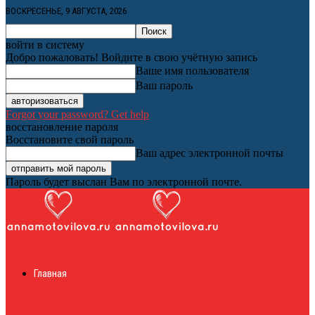
ВОСКРЕСЕНЬЕ, 9 АВГУСТА, 2026
войти в систему
Добро пожаловать! Войдите в свою учётную запись
Ваше имя пользователя
Ваш пароль
Forgot your password? Get help
восстановление пароля
Восстановите свой пароль
Ваш адрес электронной почты
Пароль будет выслан Вам по электронной почте.
Женский онлайн
Главная
журнал