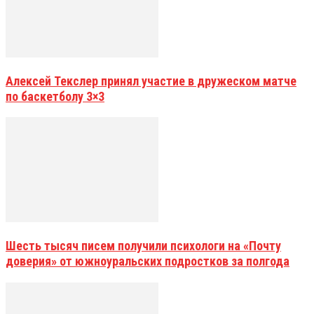
Алексей Текслер принял участие в дружеском матче
по баскетболу 3×3
Шесть тысяч писем получили психологи на «Почту
доверия» от южноуральских подростков за полгода