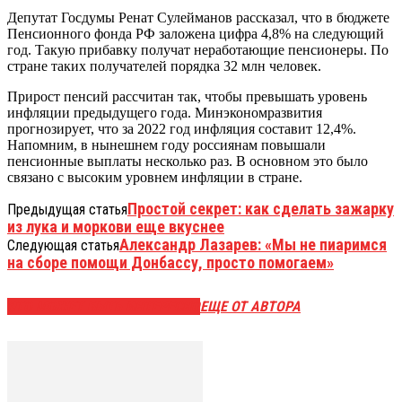
Депутат Госдумы Ренат Сулейманов рассказал, что в бюджете
Пенсионного фонда РФ заложена цифра 4,8% на следующий
год. Такую прибавку получат неработающие пенсионеры. По
стране таких получателей порядка 32 млн человек.
Прирост пенсий рассчитан так, чтобы превышать уровень
инфляции предыдущего года. Минэкономразвития
прогнозирует, что за 2022 год инфляция составит 12,4%.
Напомним, в нынешнем году россиянам повышали
пенсионные выплаты несколько раз. В основном это было
связано с высоким уровнем инфляции в стране.
Простой секрет: как сделать зажарку
Предыдущая статья
из лука и моркови еще вкуснее
Александр Лазарев: «Мы не пиаримся
Следующая статья
на сборе помощи Донбассу, просто помогаем»
ЭТО МОЖЕТ БЫТЬ ИНТЕРЕСНО
ЕЩЕ ОТ АВТОРА