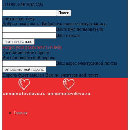
ЧЕТВЕРГ, 6 АВГУСТА, 2026
войти в систему
Добро пожаловать! Войдите в свою учётную запись
Ваше имя пользователя
Ваш пароль
Forgot your password? Get help
восстановление пароля
Восстановите свой пароль
Ваш адрес электронной почты
Пароль будет выслан Вам по электронной почте.
Женский онлайн
Главная
журнал