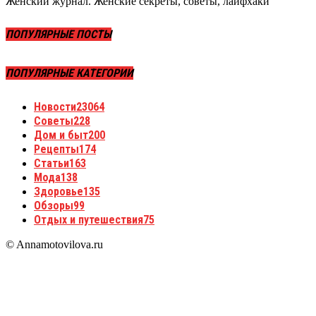
Женский журнал. Женские секреты, советы, лайфхаки
ПОПУЛЯРНЫЕ ПОСТЫ
ПОПУЛЯРНЫЕ КАТЕГОРИИ
Новости
23064
Советы
228
Дом и быт
200
Рецепты
174
Статьи
163
Мода
138
Здоровье
135
Обзоры
99
Отдых и путешествия
75
© Annamotovilova.ru