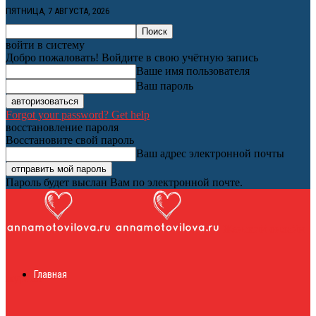
ПЯТНИЦА, 7 АВГУСТА, 2026
войти в систему
Добро пожаловать! Войдите в свою учётную запись
Ваше имя пользователя
Ваш пароль
Forgot your password? Get help
восстановление пароля
Восстановите свой пароль
Ваш адрес электронной почты
Пароль будет выслан Вам по электронной почте.
Женский онлайн
Главная
журнал