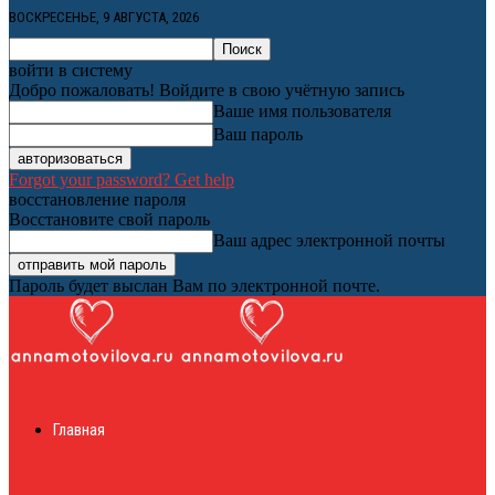
ВОСКРЕСЕНЬЕ, 9 АВГУСТА, 2026
войти в систему
Добро пожаловать! Войдите в свою учётную запись
Ваше имя пользователя
Ваш пароль
Forgot your password? Get help
восстановление пароля
Восстановите свой пароль
Ваш адрес электронной почты
Пароль будет выслан Вам по электронной почте.
Женский онлайн
Главная
журнал