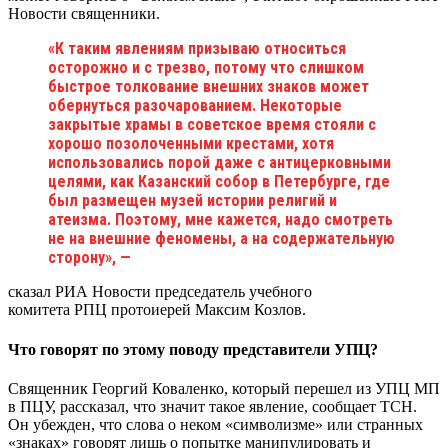
Новости священники.
«К таким явлениям призываю относиться
осторожно и с трезво, потому что слишком
быстрое толкование внешних знаков может
обернуться разочарованием. Некоторые
закрытые храмы в советское время стояли с
хорошо позолоченными крестами, хотя
использовались порой даже с антицерковными
целями, как Казанский собор в Петербурге, где
был размещен музей истории религий и
атеизма. Поэтому, мне кажется, надо смотреть
не на внешние феномены, а на содержательную
сторону», —
сказал РИА Новости председатель учебного
комитета РПЦ протоиерей Максим Козлов.
Что говорят по этому поводу представители УПЦ?
Священник Георгий Коваленко, который перешел из УПЦ МП
в ПЦУ, рассказал, что значит такое явление, сообщает ТСН.
Он убежден, что слова о неком «символизме» или странных
«знаках» говорят лишь о попытке манипулировать и