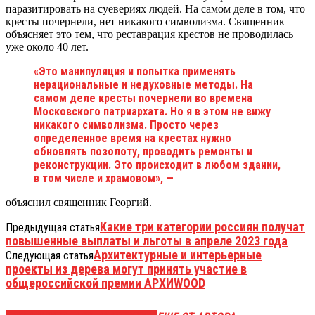
паразитировать на суевериях людей. На самом деле в том, что
кресты почернели, нет никакого символизма. Священник
объясняет это тем, что реставрация крестов не проводилась
уже около 40 лет.
«Это манипуляция и попытка применять
нерациональные и недуховные методы. На
самом деле кресты почернели во времена
Московского патриархата. Но я в этом не вижу
никакого символизма. Просто через
определенное время на крестах нужно
обновлять позолоту, проводить ремонты и
реконструкции. Это происходит в любом здании,
в том числе и храмовом», —
объяснил священник Георгий.
Какие три категории россиян получат
Предыдущая статья
повышенные выплаты и льготы в апреле 2023 года
Архитектурные и интерьерные
Следующая статья
проекты из дерева могут принять участие в
общероссийской премии АРХИWOOD