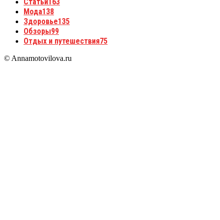
Статьи
163
Мода
138
Здоровье
135
Обзоры
99
Отдых и путешествия
75
© Annamotovilova.ru