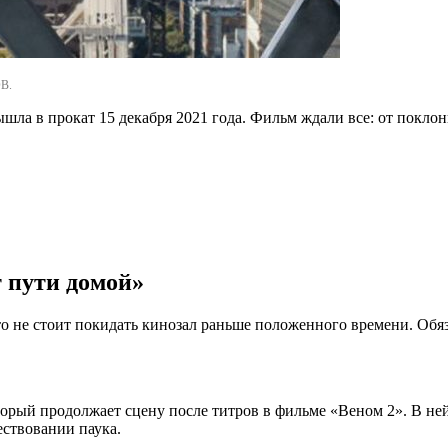
В.
шла в прокат 15 декабря 2021 года. Фильм ждали все: от поклон
т пути домой»
о не стоит покидать кинозал раньше положенного времени. Обяза
оторый продолжает сцену после титров в фильме «Веном 2». В не
ествовании паука.