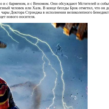
но и с барменом, и с Веномом. Они обсуждают Мстителей и соб
елезный человек или Халк. В конце беседы Брок отметил, что он
ли чары Доктора Стрэнджа в исполнении великолепного Бенедикт
ищет нового носителя.