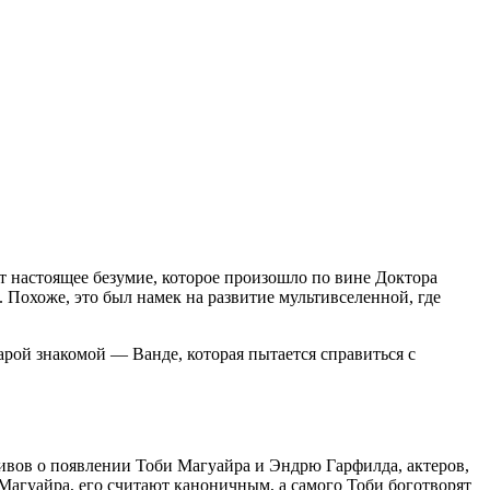
дит настоящее безумие, которое произошло по вине Доктора
 Похоже, это был намек на развитие мультивселенной, где
арой знакомой — Ванде, которая пытается справиться с
ливов о появлении Тоби Магуайра и Эндрю Гарфилда, актеров,
Магуайра, его считают каноничным, а самого Тоби боготворят