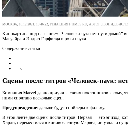
МОСКВА, 16.12.2021, 10:46:22, РЕДАКЦИЯ FTIMES.RU, АВТОР ЛЕОНИД ВИСЛО
Кинокартина под названием “Человек-паук: нет пути домой” вы
Магуайра и Эндрю Гарфилда в роли паука.
Содержание статьи
Сцены после титров «Человек-паук: не
Компания Marvel давно приучила своих поклонников к тому, чт
ними спрятано несколько сцен.
Предупреждение
: дальше будут спойлеры к фильму.
В этой ленте две сцены после титров. Первая — это эпизод, к
Харди, переместился в киновселенную Марвел, он узнал о сущ