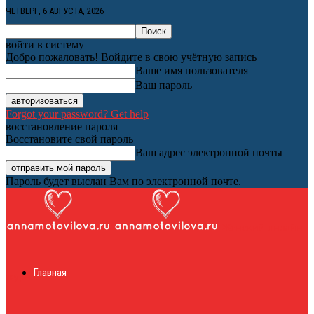
ЧЕТВЕРГ, 6 АВГУСТА, 2026
войти в систему
Добро пожаловать! Войдите в свою учётную запись
Ваше имя пользователя
Ваш пароль
Forgot your password? Get help
восстановление пароля
Восстановите свой пароль
Ваш адрес электронной почты
Пароль будет выслан Вам по электронной почте.
Женский онлайн
Главная
журнал