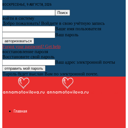
ВОСКРЕСЕНЬЕ, 9 АВГУСТА, 2026
войти в систему
Добро пожаловать! Войдите в свою учётную запись
Ваше имя пользователя
Ваш пароль
Forgot your password? Get help
восстановление пароля
Восстановите свой пароль
Ваш адрес электронной почты
Пароль будет выслан Вам по электронной почте.
Женский онлайн
Главная
журнал