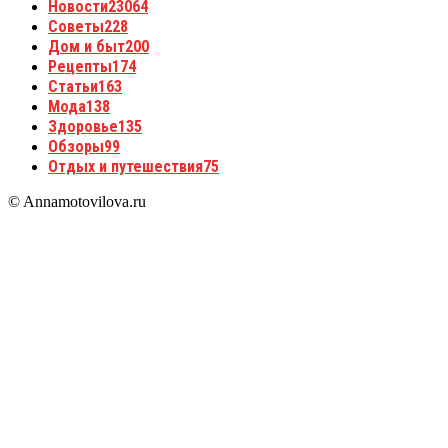
Новости
23064
Советы
228
Дом и быт
200
Рецепты
174
Статьи
163
Мода
138
Здоровье
135
Обзоры
99
Отдых и путешествия
75
© Annamotovilova.ru