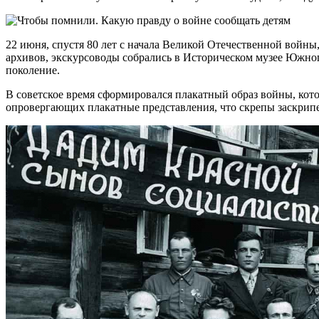
22 июня, спустя 80 лет с начала Великой Отечественной войн
архивов, экскурсоводы собрались в Историческом музее Южног
поколение.
В советское время сформировался плакатный образ войны, кото
опровергающих плакатные представления, что скрепы заскрип