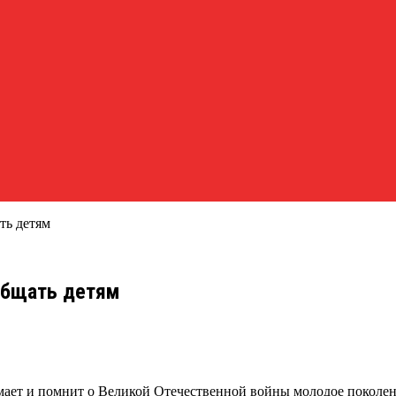
ть детям
общать детям
мает и помнит о Великой Отечественной войны молодое поколе