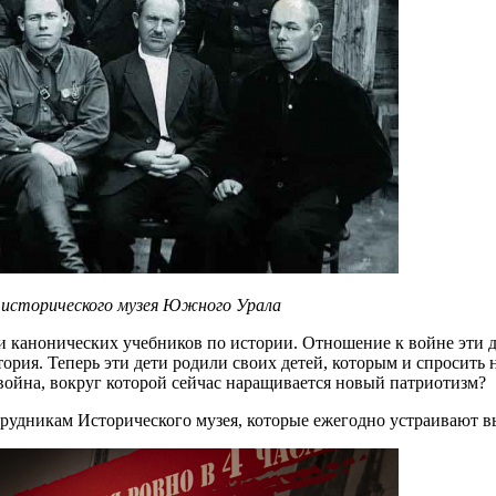
о исторического музея Южного Урала
и канонических учебников по истории. Отношение к войне эти д
рия. Теперь эти дети родили своих детей, которым и спросить н
война, вокруг которой сейчас наращивается новый патриотизм?
трудникам Исторического музея, которые ежегодно устраивают 