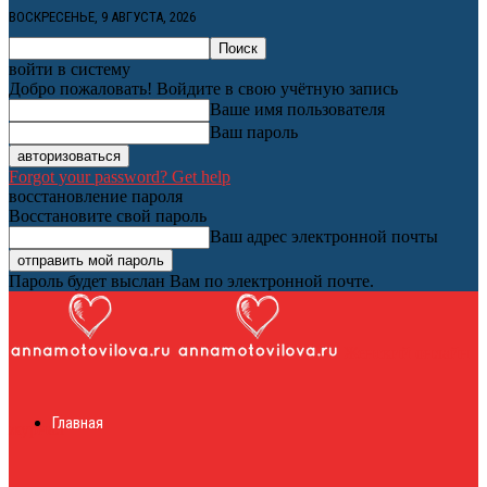
ВОСКРЕСЕНЬЕ, 9 АВГУСТА, 2026
войти в систему
Добро пожаловать! Войдите в свою учётную запись
Ваше имя пользователя
Ваш пароль
Forgot your password? Get help
восстановление пароля
Восстановите свой пароль
Ваш адрес электронной почты
Пароль будет выслан Вам по электронной почте.
Женский онлайн
Главная
журнал