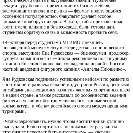
практического опыта и актуальных знаний. Публичные
лекции гуру бизнеса, презентации их бизнес-кейсов,
заслуживших признание рынка — формат, пользующийся
особенной популярностью. Факультет уделяет особое
внимание подбору спикеров. Важно, чтобы приглашенные
гости имели влияние в бизнес-среде, были готовы дать
студентам обратную связь и возможность проявить себя.
19 октября перед студентами МГИМО с лекцией,
посвященной менеджменту в сфере детского и юношеского
спорта, выступила Яна Рудковская — бизнесвумен, продюсер,
супруга олимпийского чемпиона-рекордсмена по фигурному
катанию Евгения Плющенко, совладелица первой в России
частной академии фигурного катания «Ангелы Плющенко».
Яна Рудковская поделилась успешными кейсами по развитию
спортивной и развлекательной индустрии в России, ценными
инсайдами, касающимися развития частных спортивных школ
в нашей стране, а также рассказала об особенностях ведения
бизнеса в условиях быстро меняющейся экономической
конъюнктуры и «бана» российского спорта международными
турнирами.
«Чтобы зарабатывать, нужно чтобы воспитанники отлично
выступали. Если спорт-школа не показывает результаты —
этот бизнес перестаёт быть интересным», — уверена