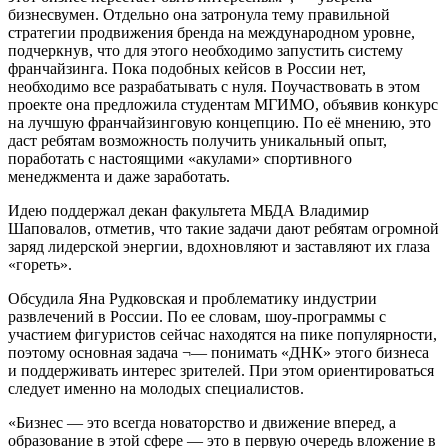
бизнесвумен. Отдельно она затронула тему правильной
стратегии продвижения бренда на международном уровне,
подчеркнув, что для этого необходимо запустить систему
франчайзинга. Пока подобных кейсов в России нет,
необходимо все разрабатывать с нуля. Поучаствовать в этом
проекте она предложила студентам МГИМО, объявив конкурс
на лучшую франчайзинговую концепцию. По её мнению, это
даст ребятам возможность получить уникальный опыт,
поработать с настоящими «акулами» спортивного
менеджмента и даже заработать.
Идею поддержал декан факультета МБДА Владимир
Шаповалов, отметив, что такие задачи дают ребятам огромной
заряд лидерской энергии, вдохновляют и заставляют их глаза
«гореть».
Обсудила Яна Рудковская и проблематику индустрии
развлечений в России. По ее словам, шоу-программы с
участием фигуристов сейчас находятся на пике популярности,
поэтому основная задача ¬— понимать «ДНК» этого бизнеса
и поддерживать интерес зрителей. При этом ориентироваться
следует именно на молодых специалистов.
«Бизнес — это всегда новаторство и движение вперед, а
образование в этой сфере — это в первую очередь вложение в