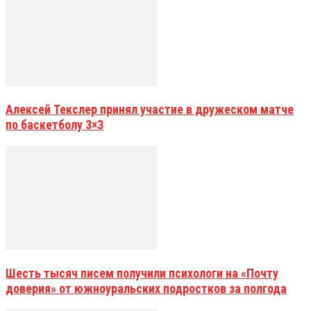
Алексей Текслер принял участие в дружеском матче
по баскетболу 3×3
Шесть тысяч писем получили психологи на «Почту
доверия» от южноуральских подростков за полгода