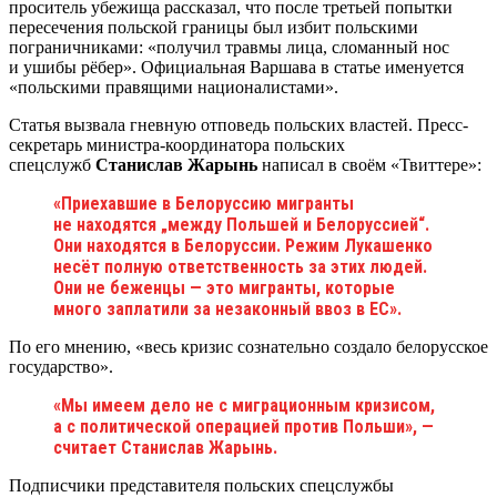
проситель убежища рассказал, что после третьей попытки
пересечения польской границы был избит польскими
пограничниками: «получил травмы лица, сломанный нос
и ушибы рёбер». Официальная Варшава в статье именуется
«польскими правящими националистами».
Статья вызвала гневную отповедь польских властей. Пресс-
секретарь министра-координатора польских
спецслужб
Станислав Жарынь
написал в своём «Твиттере»:
«Приехавшие в Белоруссию мигранты
не находятся „между Польшей и Белоруссией“.
Они находятся в Белоруссии. Режим Лукашенко
несёт полную ответственность за этих людей.
Они не беженцы — это мигранты, которые
много заплатили за незаконный ввоз в ЕС».
По его мнению, «весь кризис сознательно создало белорусское
государство».
«Мы имеем дело не с миграционным кризисом,
а с политической операцией против Польши», —
считает Станислав Жарынь.
Подписчики представителя польских спецслужбы