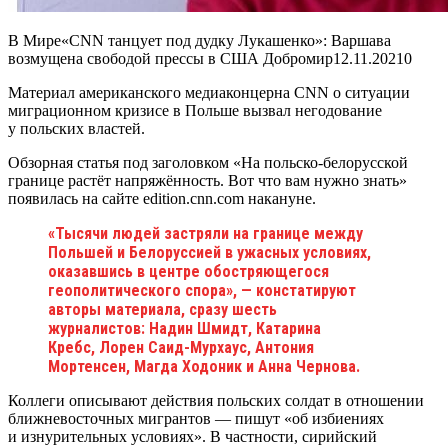
В Мире«CNN танцует под дудку Лукашенко»: Варшава
возмущена свободой прессы в США Добромир
12.11.2021
0
Материал американского медиаконцерна CNN о ситуации
миграционном кризисе в Польше вызвал негодование
у польских властей.
Обзорная статья под заголовком «На польско-белорусской
границе растёт напряжённость. Вот что вам нужно знать»
появилась на сайте edition.cnn.com накануне.
«Тысячи людей застряли на границе между
Польшей и Белоруссией в ужасных условиях,
оказавшись в центре обостряющегося
геополитического спора», — констатируют
авторы материала, сразу шесть
журналистов:
Надин Шмидт
,
Катарина
Кребс
,
Лорен Саид-Мурхаус
,
Антония
Мортенсен
,
Магда Ходоник
и
Анна Чернова
.
Коллеги описывают действия польских солдат в отношении
ближневосточных мигрантов — пишут «об избиениях
и изнурительных условиях». В частности, сирийский