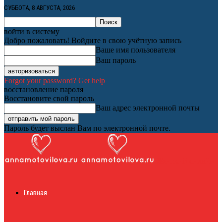
СУББОТА, 8 АВГУСТА, 2026
войти в систему
Добро пожаловать! Войдите в свою учётную запись
Ваше имя пользователя
Ваш пароль
Forgot your password? Get help
восстановление пароля
Восстановите свой пароль
Ваш адрес электронной почты
Пароль будет выслан Вам по электронной почте.
Женский онлайн
Главная
журнал