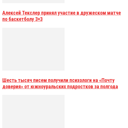
Алексей Текслер принял участие в дружеском матче
по баскетболу 3×3
Шесть тысяч писем получили психологи на «Почту
доверия» от южноуральских подростков за полгода