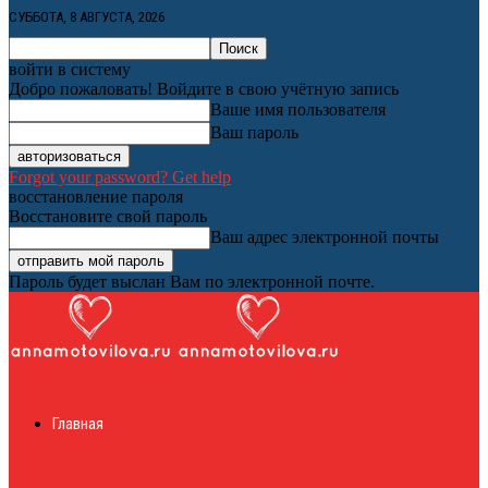
СУББОТА, 8 АВГУСТА, 2026
войти в систему
Добро пожаловать! Войдите в свою учётную запись
Ваше имя пользователя
Ваш пароль
Forgot your password? Get help
восстановление пароля
Восстановите свой пароль
Ваш адрес электронной почты
Пароль будет выслан Вам по электронной почте.
Женский онлайн
Главная
журнал