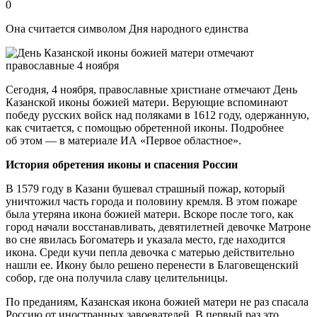
0
Она считается символом Дня народного единства
Сегодня, 4 ноября, православные христиане отмечают День
Казанской иконы божией матери. Верующие вспоминают
победу русских войск над поляками в 1612 году, одержанную,
как считается, с помощью обретенной иконы. Подробнее
об этом — в материале ИА «Первое областное».
История обретения иконы и спасения России
В 1579 году в Казани бушевал страшный пожар, который
уничтожил часть города и половину кремля. В этом пожаре
была утеряна икона божией матери. Вскоре после того, как
город начали восстанавливать, девятилетней девочке Матроне
во сне явилась Богоматерь и указала место, где находится
икона. Среди кучи пепла девочка с матерью действительно
нашли ее. Икону было решено перенести в Благовещенский
собор, где она получила славу целительницы.
По преданиям, Казанская икона божией матери не раз спасала
Россию от иностранных завоевателей. В первый раз это