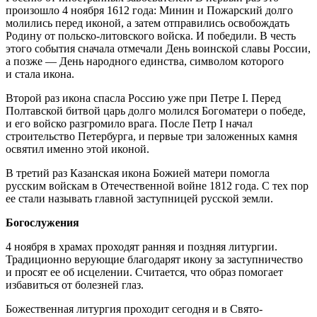
произошло 4 ноября 1612 года: Минин и Пожарский долго
молились перед иконой, а затем отправились освобождать
Родину от польско-литовского войска. И победили. В честь
этого события сначала отмечали День воинской славы России,
а позже — День народного единства, символом которого
и стала икона.
Второй раз икона спасла Россию уже при Петре I. Перед
Полтавской битвой царь долго молился Богоматери о победе,
и его войско разгромило врага. После Петр I начал
строительство Петербурга, и первые три заложенных камня
освятил именно этой иконой.
В третий раз Казанская икона Божией матери помогла
русским войскам в Отечественной войне 1812 года. С тех пор
ее стали называть главной заступницей русской земли.
Богослужения
4 ноября в храмах проходят ранняя и поздняя литургии.
Традиционно верующие благодарят икону за заступничество
и просят ее об исцелении. Считается, что образ помогает
избавиться от болезней глаз.
Божественная литургия проходит сегодня и в Свято-