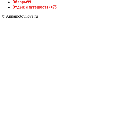
Обзоры
99
Отдых и путешествия
75
© Annamotovilova.ru