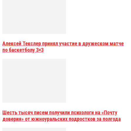
Алексей Текслер принял участие в дружеском матче
по баскетболу 3×3
Шесть тысяч писем получили психологи на «Почту
доверия» от южноуральских подростков за полгода