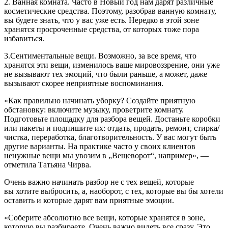
2. Ванная комната. Часто в Новый год нам дарят различные
косметические средства. Поэтому, разобрав ванную комнату,
вы будете знать, что у вас уже есть. Нередко в этой зоне
хранятся просроченные средства, от которых тоже пора
избавиться.
3.Сентиментальные вещи. Возможно, за все время, что
хранятся эти вещи, изменилось ваше мировоззрение, они уже
не вызывают тех эмоций, что были раньше, а может, даже
вызывают скорее неприятные воспоминания.
«Как правильно начинать уборку? Создайте приятную
обстановку: включите музыку, проветрите комнату.
Подготовьте площадку для разбора вещей. Достаньте коробки
или пакеты и подпишите их: отдать, продать, ремонт, стирка/
чистка, переработка, благотворительность. У вас могут быть
другие варианты. На практике часто у своих клиентов
ненужные вещи мы увозим в „Вещеворот“, например», —
отметила Татьяна Чирва.
Очень важно начинать разбор не с тех вещей, которые
вы хотите выбросить, а, наоборот, с тех, которые вы бы хотели
оставить и которые дарят вам приятные эмоции.
«Соберите абсолютно все вещи, которые хранятся в зоне,
которую вы разбираете. Очень важно видеть все сразу. Это