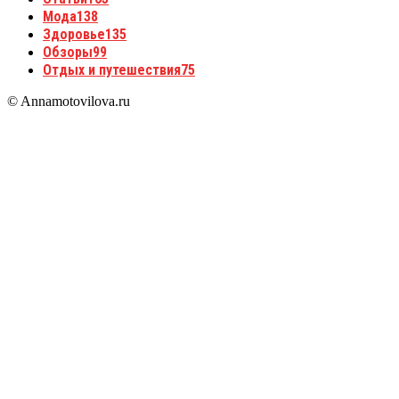
Мода
138
Здоровье
135
Обзоры
99
Отдых и путешествия
75
© Annamotovilova.ru