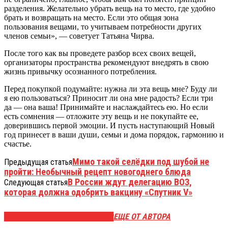
разделения. Желательно убрать вещь на то место, где удобно
брать и возвращать на место. Если это общая зона
пользования вещами, то учитываем потребности других
членов семьи», — советует Татьяна Чирва.
После того как вы проведете разбор всех своих вещей,
организаторы пространства рекомендуют внедрять в свою
жизнь привычку осознанного потребления.
Перед покупкой подумайте: нужна ли эта вещь мне? Буду ли
я ею пользоваться? Приносит ли она мне радость? Если три
да — она ваша! Принимайте и наслаждайтесь ею. Но если
есть сомнения — отложите эту вещь и не покупайте ее,
доверившись первой эмоции. И пусть наступающий Новый
год принесет в ваши души, семьи и дома порядок, гармонию и
счастье.
Мимо такой селёдки под шубой не
Предыдущая статья
пройти: Необычный рецепт новогоднего блюда
В России ждут делегацию ВОЗ,
Следующая статья
которая должна одобрить вакцину «Спутник V»
ЭТО МОЖЕТ БЫТЬ ИНТЕРЕСНО
ЕЩЕ ОТ АВТОРА