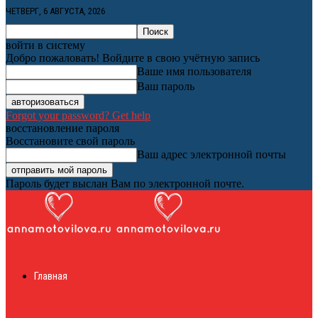
ЧЕТВЕРГ, 6 АВГУСТА, 2026
войти в систему
Добро пожаловать! Войдите в свою учётную запись
Ваше имя пользователя
Ваш пароль
Forgot your password? Get help
восстановление пароля
Восстановите свой пароль
Ваш адрес электронной почты
Пароль будет выслан Вам по электронной почте.
Женский онлайн
Главная
журнал