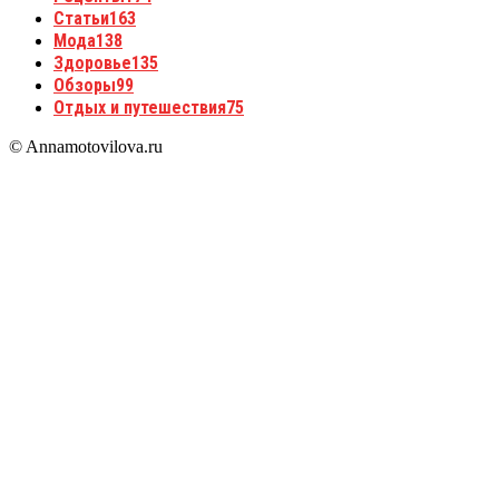
Статьи
163
Мода
138
Здоровье
135
Обзоры
99
Отдых и путешествия
75
© Annamotovilova.ru