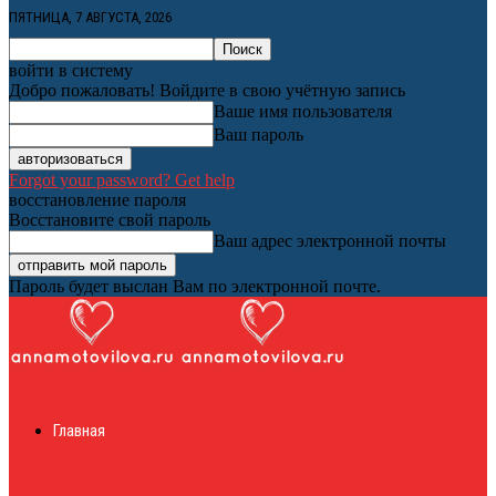
ПЯТНИЦА, 7 АВГУСТА, 2026
войти в систему
Добро пожаловать! Войдите в свою учётную запись
Ваше имя пользователя
Ваш пароль
Forgot your password? Get help
восстановление пароля
Восстановите свой пароль
Ваш адрес электронной почты
Пароль будет выслан Вам по электронной почте.
Женский онлайн
Главная
журнал