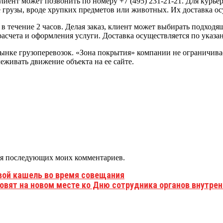
 клиент может позвонить по номеру +7 (495) 231-21-21. Для кур
 грузы, вроде хрупких предметов или животных. Их доставка о
в течение 2 часов. Делая заказ, клиент может выбирать подходя
 расчета и оформления услуги. Доставка осуществляется по указ
ынке грузоперевозок. «Зона покрытия» компании не ограничивае
леживать движение объекта на ее сайте.
 для последующих моих комментариев.
вой кашель во время совещания
овят на новом месте ко Дню сотрудника органов внутрен