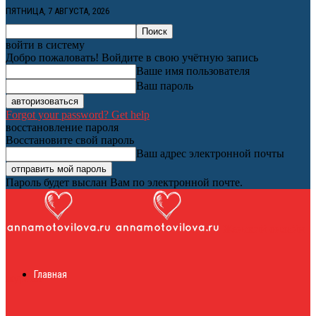
ПЯТНИЦА, 7 АВГУСТА, 2026
войти в систему
Добро пожаловать! Войдите в свою учётную запись
Ваше имя пользователя
Ваш пароль
Forgot your password? Get help
восстановление пароля
Восстановите свой пароль
Ваш адрес электронной почты
Пароль будет выслан Вам по электронной почте.
Женский онлайн
Главная
журнал