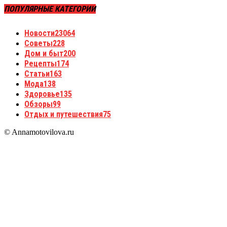
ПОПУЛЯРНЫЕ КАТЕГОРИИ
Новости
23064
Советы
228
Дом и быт
200
Рецепты
174
Статьи
163
Мода
138
Здоровье
135
Обзоры
99
Отдых и путешествия
75
© Annamotovilova.ru