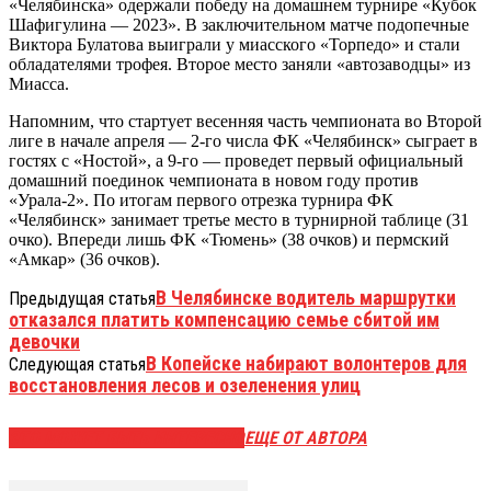
«Челябинска» одержали победу на домашнем турнире «Кубок
Шафигулина — 2023». В заключительном матче подопечные
Виктора Булатова выиграли у миасского «Торпедо» и стали
обладателями трофея. Второе место заняли «автозаводцы» из
Миасса.
Напомним, что стартует весенняя часть чемпионата во Второй
лиге в начале апреля — 2-го числа ФК «Челябинск» сыграет в
гостях с «Ностой», а 9-го — проведет первый официальный
домашний поединок чемпионата в новом году против
«Урала-2». По итогам первого отрезка турнира ФК
«Челябинск» занимает третье место в турнирной таблице (31
очко). Впереди лишь ФК «Тюмень» (38 очков) и пермский
«Амкар» (36 очков).
В Челябинске водитель маршрутки
Предыдущая статья
отказался платить компенсацию семье сбитой им
девочки
В Копейске набирают волонтеров для
Следующая статья
восстановления лесов и озеленения улиц
ЭТО МОЖЕТ БЫТЬ ИНТЕРЕСНО
ЕЩЕ ОТ АВТОРА