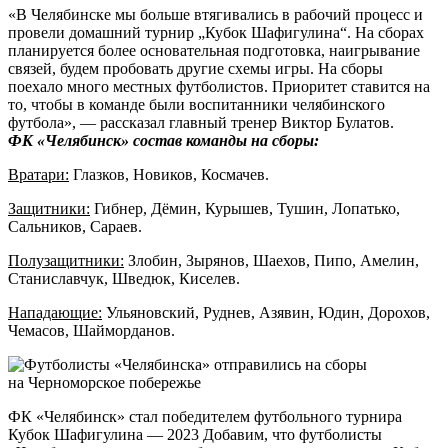
«В Челябинске мы больше втягивались в рабочий процесс и
провели домашний турнир „Кубок Шафигулина“. На сборах
планируется более основательная подготовка, наигрывание
связей, будем пробовать другие схемы игры. На сборы
поехало много местных футболистов. Приоритет ставится на
то, чтобы в команде были воспитанники челябинского
футбола», — рассказал главный тренер Виктор Булатов.
ФК «Челябинск» состав команды на сборы:
Вратари:
Глазков, Новиков, Космачев.
Защитники:
Гибнер, Дёмин, Курышев, Тушин, Лопатько,
Сальников, Сараев.
Полузащитники:
Злобин, Зырянов, Шаехов, Пипо, Амелин,
Станиславчук, Шведюк, Киселев.
Нападающие:
Ульяновский, Руднев, Азявин, Юдин, Дорохов,
Чемасов, Шайморданов.
ФК «Челябинск» стал победителем футбольного турнира
Кубок Шафигулина — 2023 Добавим, что футболисты