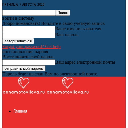
ПЯТНИЦА, 7 АВГУСТА, 2026
войти в систему
Добро пожаловать! Войдите в свою учётную запись
Ваше имя пользователя
Ваш пароль
Forgot your password? Get help
восстановление пароля
Восстановите свой пароль
Ваш адрес электронной почты
Пароль будет выслан Вам по электронной почте.
Женский онлайн
Главная
журнал