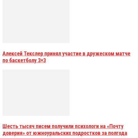
Алексей Текслер принял участие в дружеском матче
по баскетболу 3×3
Шесть тысяч писем получили психологи на «Почту
доверия» от южноуральских подростков за полгода