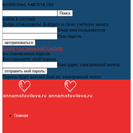
ВОСКРЕСЕНЬЕ, 9 АВГУСТА, 2026
войти в систему
Добро пожаловать! Войдите в свою учётную запись
Ваше имя пользователя
Ваш пароль
Forgot your password? Get help
восстановление пароля
Восстановите свой пароль
Ваш адрес электронной почты
Пароль будет выслан Вам по электронной почте.
Женский онлайн
Главная
журнал