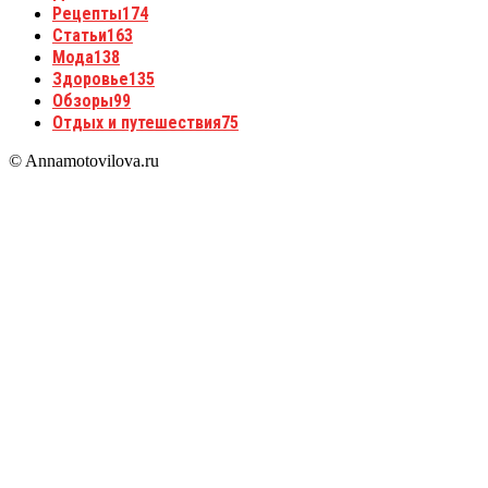
Рецепты
174
Статьи
163
Мода
138
Здоровье
135
Обзоры
99
Отдых и путешествия
75
© Annamotovilova.ru