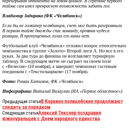
переигрывая оппонента на левом фланге. В середине первого
тайма сам имел прекрасную возможность забить гол.
Владимир Задирака (ФК «Челябинск»)
Если бы не голкипер челябинцев, счет мог быть разгромным.
В первом тайме дважды спас команду, проявив чудеса
реакции. В пропущенных голах его вины нет.
Футбольный клуб «Челябинск» отложил вопрос относительно
чемпионства в группе «Золото» Второй лиги А. Но все в его
руках. За два тура до финиша он возглавляет турнирную
таблицу. В следующем матче он сыграет на своем поле
с «Велесом» (10 ноября), а завершит чемпионат гостевым
поединком с «Текстильщиком» (17 ноября).
Фото:
Роман Хатимов, ФК «Челябинск»
Инфографика:
Виталий Визаулин (ИА «Первое областное»).
В Коркино полицейские продолжают
Предыдущая статья
следить за порядком
Алексей Текслер поздравил
Следующая статья
южноуральцев с Днем народного единства