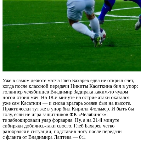
Уже в самом дебюте матча Глеб Бахарев едва не открыл счет,
когда после классной передачи Никиты Касаткина бил в упор:
голкипер челябинцев Владимир Задирака каким-то чудом
ногой отбил мяч. На 18-й минуте на острие атаки оказался
уже сам Касаткин — и снова вратарь хозяев был на высоте.
Практически тут же в упор бил Кирилл Фольмер. И быть бы
голу, если не игра защитников ФК «Челябинск»:
те заблокировали удар форварда. Ну, а на 21-й минуте
сибиряки добились-таки своего. Глеб Бахарев четко
разобрался в ситуации, подставив ногу после передачи
с фланга от Владимира Лаптева — 0:1.