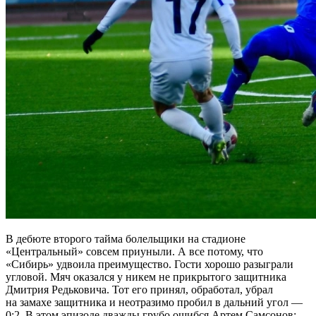
В дебюте второго тайма болельщики на стадионе
«Центральный» совсем приуныли. А все потому, что
«Сибирь» удвоила преимущество. Гости хорошо разыграли
угловой. Мяч оказался у никем не прикрытого защитника
Дмитрия Редьковича. Тот его принял, обработал, убрал
на замахе защитника и неотразимо пробил в дальний угол —
0:2. В этом эпизоде дважды грубо ошибся Артем Самсонов: