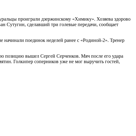
оуральцы проиграли дзержинскому «Химику». Хозяева здорово
ан Сутугин, сделавший три голевые передачи, сообщает
е начинали поединок неделей ранее с «Родиной-2». Тренер
ую позицию вышел Сергей Серченков. Мяч после его удара
мятин. Голкипер соперников уже не мог выручить гостей,