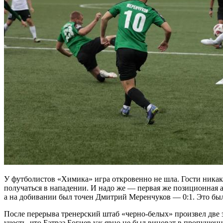
У футболистов «Химика» игра откровенно не шла. Гости никак н
получаться в нападении. И надо же — первая же позиционная а
а на добивании был точен Дмитрий Меренчуков — 0:1. Это был
После перерыва тренерский штаб «черно-белых» произвел две 
учесть, что Батраз Богиев уж явно не был виноват в пропущенн