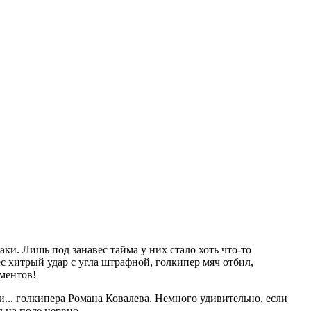
ки. Лишь под занавес тайма у них стало хоть что-то
с хитрый удар с угла штрафной, голкипер мяч отбил,
ментов!
... голкипера Романа Ковалева. Немного удивительно, если
л на поле нервно.