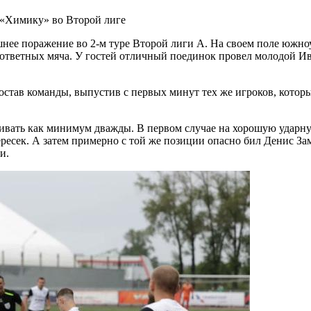
нее поражение во 2-м туре Второй лиги А. На своем поле южн
зответных мяча. У гостей отличный поединок провел молодой Ив
остав команды, выпустив с первых минут тех же игроков, которы
абивать как минимум дважды. В первом случае на хорошую ударн
ересек. А затем примерно с той же позиции опасно бил Денис За
и.