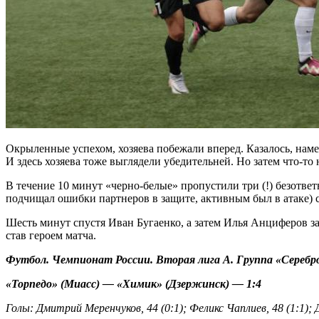
Окрыленные успехом, хозяева побежали вперед. Казалось, намет
И здесь хозяева тоже выглядели убедительней. Но затем что-т
В течение 10 минут «черно-белые» пропустили три (!) безотве
подчищал ошибки партнеров в защите, активным был в атаке) 
Шесть минут спустя Иван Бугаенко, а затем Илья Анциферов заб
став героем матча.
Футбол. Чемпионат России. Вторая лига А. Группа «Серебро»
«Торпедо» (Миасс) — «Химик» (Дзержинск) — 1:4
Голы: Дмитрий Меренчуков, 44 (0:1); Феликс Чаплиев, 48 (1:1); Д