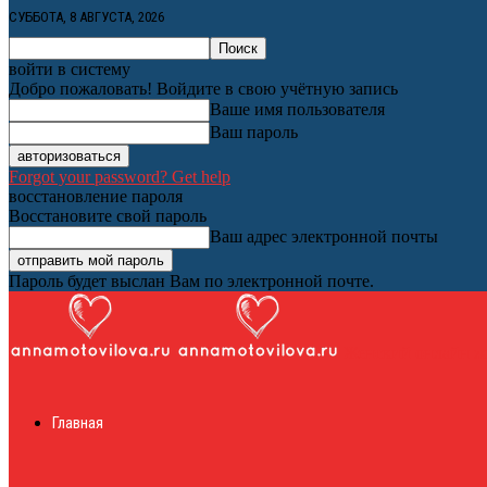
СУББОТА, 8 АВГУСТА, 2026
войти в систему
Добро пожаловать! Войдите в свою учётную запись
Ваше имя пользователя
Ваш пароль
Forgot your password? Get help
восстановление пароля
Восстановите свой пароль
Ваш адрес электронной почты
Пароль будет выслан Вам по электронной почте.
Женский онлайн ж
Главная