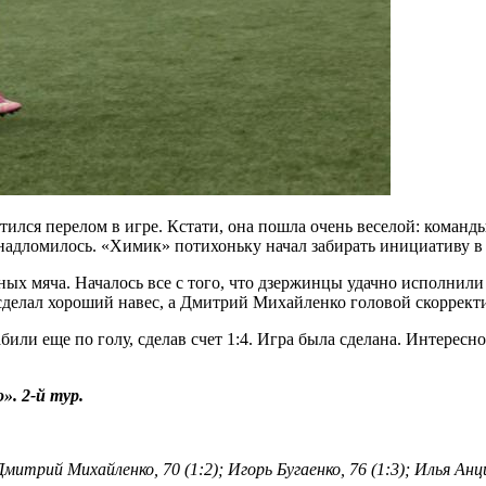
ился перелом в игре. Кстати, она пошла очень веселой: команды
о надломилось. «Химик» потихоньку начал забирать инициативу в
тных мяча. Началось все с того, что дзержинцы удачно исполни
сделал хороший навес, а Дмитрий Михайленко головой скоррект
или еще по голу, сделав счет 1:4. Игра была сделана. Интересн
. 2-й тур.
митрий Михайленко, 70 (1:2); Игорь Бугаенко, 76 (1:3); Илья Анци