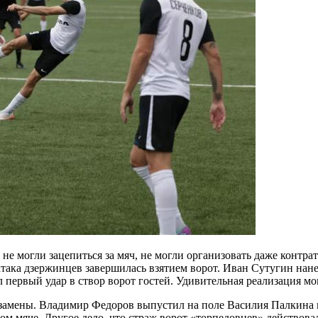
е могли зацепиться за мяч, не могли организовать даже контрата
така дзержинцев завершилась взятием ворот. Иван Сутугин нане
 первый удар в створ ворот гостей. Удивительная реализация мо
замены. Владимир Федоров выпустил на поле Василия Палкина и
ом мяче. Другое дело, что страж ворот «торпедовцев» действова