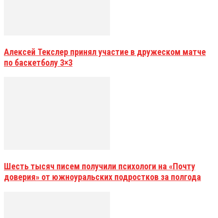
Алексей Текслер принял участие в дружеском матче
по баскетболу 3×3
Шесть тысяч писем получили психологи на «Почту
доверия» от южноуральских подростков за полгода