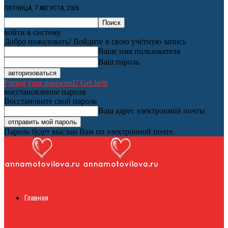
ПЯТНИЦА, 7 АВГУСТА, 2026
войти в систему
Добро пожаловать! Войдите в свою учётную запись
Ваше имя пользователя
Ваш пароль
Forgot your password? Get help
восстановление пароля
Восстановите свой пароль
Ваш адрес электронной почты
Пароль будет выслан Вам по электронной почте.
Женский онлайн
Главная
журнал