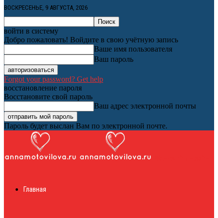
ВОСКРЕСЕНЬЕ, 9 АВГУСТА, 2026
войти в систему
Добро пожаловать! Войдите в свою учётную запись
Ваше имя пользователя
Ваш пароль
Forgot your password? Get help
восстановление пароля
Восстановите свой пароль
Ваш адрес электронной почты
Пароль будет выслан Вам по электронной почте.
Женский онлайн
Главная
журнал