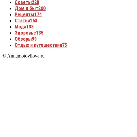
Советы
228
Дом и быт
200
Рецепты
174
Статьи
163
Мода
138
Здоровье
135
Обзоры
99
Отдых и путешествия
75
© Annamotovilova.ru