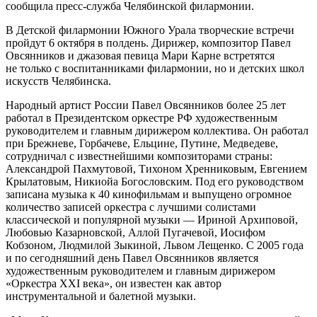
сообщила пресс-служба Челябинской филармонии.
В Детской филармонии Южного Урала творческие встречи
пройдут 6 октября в полдень. Дирижер, композитор Павел
Овсянников и джазовая певица Мари Карне встретятся
не только с воспитанниками филармонии, но и детских школ
искусств Челябинска.
Народный артист России Павел Овсянников более 25 лет
работал в Президентском оркестре РФ художественным
руководителем и главным дирижером коллектива. Он работал
при Брежневе, Горбачеве, Ельцине, Путине, Медведеве,
сотрудничал с известнейшими композиторами страны:
Александрой Пахмутовой, Тихоном Хренниковым, Евгением
Крылатовым, Никиойа Богословским. Под его руководством
записана музыка к 40 кинофильмам и выпущено огромное
количество записей оркестра с лучшими солистами
классической и популярной музыки — Ириной Архиповой,
Любовью Казарновской, Аллой Пугачевой, Иосифом
Кобзоном, Людмилой Зыкиной, Львом Лещенко. С 2005 года
и по сегодняшний день Павел Овсянников является
художественным руководителем и главным дирижером
«Оркестра XXI века», он известен как автор
инструментальной и балетной музыки.