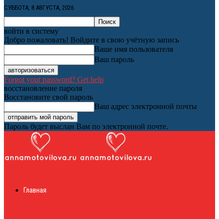
СУББОТА, 8 АВГУСТА, 2026
войти в систему
Добро пожаловать! Войдите в свою учётную запись
Ваше имя пользователя
Ваш пароль
Forgot your password? Get help
восстановление пароля
Восстановите свой пароль
Ваш адрес электронной почты
Пароль будет выслан Вам по электронной почте.
Женский онлайн
Главная
журнал