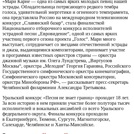
«Мари Карне — одна из самых ярких молодых певиц нашей
эстрады. Обладательница потрясающего редкого тембра
голоса, удивительной энергетики и огненного темперамента,
она представляла Россию на международном телевизионном
конкурсе „Славянский базар“, стала финалисткой
Национального отборочного конкурса исполнителей
эстрадной песни „Евровидение“, одной из самых ярких
участниц первого сезона проекта „Голос“. Мари много
выступает, сотрудничает со звездами отечественной эстрады
и джаза, выдающимися композиторами, принимает участие
в программах известных оркестров страны — оркестра
джазовой музыки им. Олега Лундстрема, „Виртуозов
Москвы“, оркестра „Мелодия“ Георгия Гараняна, Российского
Государственного симфонического оркестра кинематографии,
Симфонического оркестра Московской консерватории,
оркестра Минобороны РФ», — рассказывает пресс-секретарь
Челябинской филармонии Александра Третьякова.
Уральский конкурс «Песня не знает границ» проходит 18 лет.
За всю историю в нем приняли участие более полутора тысяч
исполнителей и вокальных ансамблей со всего Уральского
федерального округа. Финалы конкурса проходили
в Екатеринбурге, Тюмени, Сургуте, Магнитогорске,
Салехарде, Челябинске и Ханты-Мансийске.