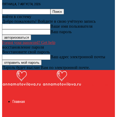
ПЯТНИЦА, 7 АВГУСТА, 2026
войти в систему
Добро пожаловать! Войдите в свою учётную запись
Ваше имя пользователя
Ваш пароль
Forgot your password? Get help
восстановление пароля
Восстановите свой пароль
Ваш адрес электронной почты
Пароль будет выслан Вам по электронной почте.
Женский онлайн
Главная
журнал