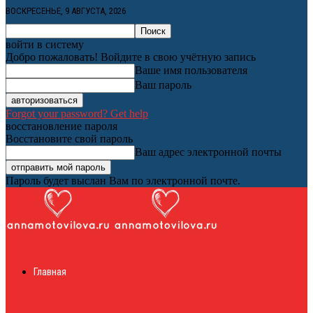
ВОСКРЕСЕНЬЕ, 9 АВГУСТА, 2026
войти в систему
Добро пожаловать! Войдите в свою учётную запись
Ваше имя пользователя
Ваш пароль
Forgot your password? Get help
восстановление пароля
Восстановите свой пароль
Ваш адрес электронной почты
Пароль будет выслан Вам по электронной почте.
Женский онлайн
Главная
журнал