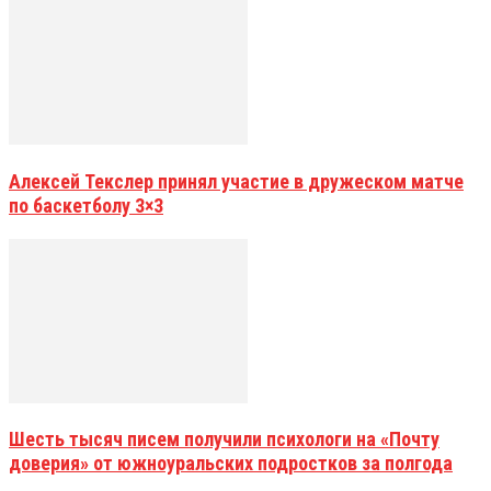
Алексей Текслер принял участие в дружеском матче
по баскетболу 3×3
Шесть тысяч писем получили психологи на «Почту
доверия» от южноуральских подростков за полгода