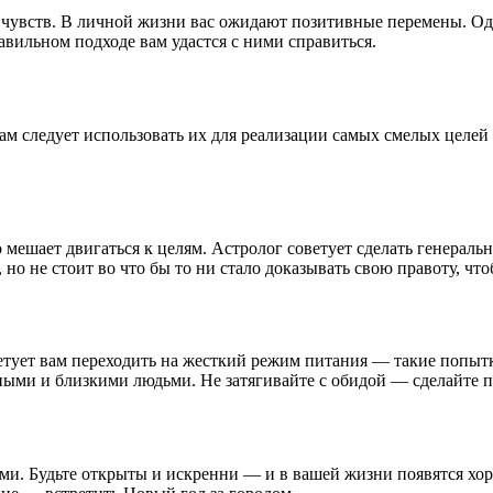
 чувств. В личной жизни вас ожидают позитивные перемены. Од
вильном подходе вам удастся с ними справиться.
вам следует использовать их для реализации самых смелых целе
 мешает двигаться к целям. Астролог советует сделать генерал
 не стоит во что бы то ни стало доказывать свою правоту, что
ветует вам переходить на жесткий режим питания — такие попыт
ными и близкими людьми. Не затягивайте с обидой — сделайте п
. Будьте открыты и искренни — и в вашей жизни появятся хоро