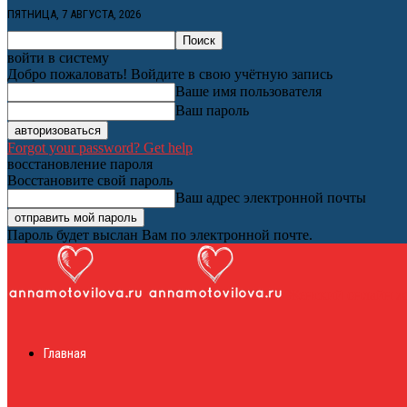
ПЯТНИЦА, 7 АВГУСТА, 2026
войти в систему
Добро пожаловать! Войдите в свою учётную запись
Ваше имя пользователя
Ваш пароль
Forgot your password? Get help
восстановление пароля
Восстановите свой пароль
Ваш адрес электронной почты
Пароль будет выслан Вам по электронной почте.
Женский онлайн ж
Главная