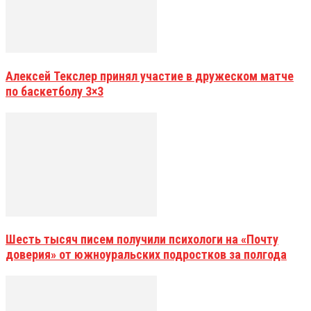
Алексей Текслер принял участие в дружеском матче
по баскетболу 3×3
Шесть тысяч писем получили психологи на «Почту
доверия» от южноуральских подростков за полгода