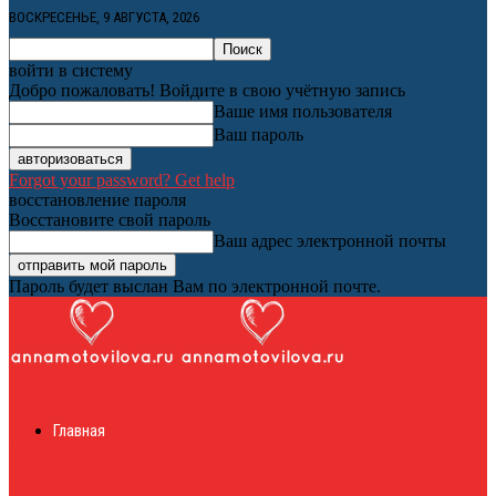
ВОСКРЕСЕНЬЕ, 9 АВГУСТА, 2026
войти в систему
Добро пожаловать! Войдите в свою учётную запись
Ваше имя пользователя
Ваш пароль
Forgot your password? Get help
восстановление пароля
Восстановите свой пароль
Ваш адрес электронной почты
Пароль будет выслан Вам по электронной почте.
Женский онлайн
Главная
журнал