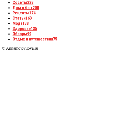
Советы
228
Дом и быт
200
Рецепты
174
Статьи
163
Мода
138
Здоровье
135
Обзоры
99
Отдых и путешествия
75
© Annamotovilova.ru