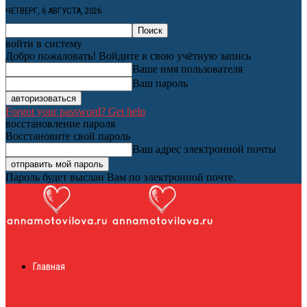
ЧЕТВЕРГ, 6 АВГУСТА, 2026
войти в систему
Добро пожаловать! Войдите в свою учётную запись
Ваше имя пользователя
Ваш пароль
Forgot your password? Get help
восстановление пароля
Восстановите свой пароль
Ваш адрес электронной почты
Пароль будет выслан Вам по электронной почте.
Женский онлайн
Главная
журнал