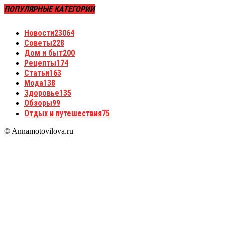
ПОПУЛЯРНЫЕ КАТЕГОРИИ
Новости
23064
Советы
228
Дом и быт
200
Рецепты
174
Статьи
163
Мода
138
Здоровье
135
Обзоры
99
Отдых и путешествия
75
© Annamotovilova.ru