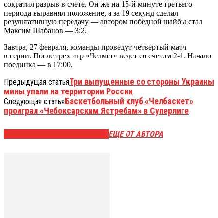
сократил разрыв в счете. Он же на 15-й минуте третьего
периода выравнял положение, а за 19 секунд сделал
результативную передачу — автором победной шайбы стал
Максим Шабанов — 3:2.
Завтра, 27 февраля, команды проведут четвертый матч
в серии. После трех игр «Челмет» ведет со счетом 2-1. Начало
поединка — в 17:00.
Три выпущенные со стороны Украины
Предыдущая статья
мины упали на территории России
Баскетбольный клуб «Челбаскет»
Следующая статья
проиграл «Чебоксарским Ястребам» в Суперлиге
ЭТО МОЖЕТ БЫТЬ ИНТЕРЕСНО
ЕЩЕ ОТ АВТОРА