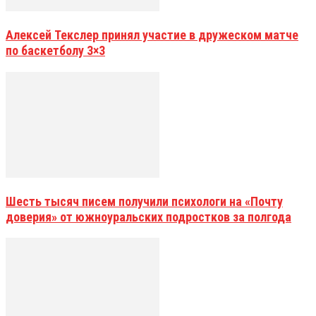
Алексей Текслер принял участие в дружеском матче
по баскетболу 3×3
Шесть тысяч писем получили психологи на «Почту
доверия» от южноуральских подростков за полгода