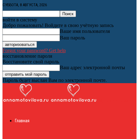
СУББОТА, 8 АВГУСТА, 2026
войти в систему
Добро пожаловать! Войдите в свою учётную запись
Ваше имя пользователя
Ваш пароль
Forgot your password? Get help
восстановление пароля
Восстановите свой пароль
Ваш адрес электронной почты
Пароль будет выслан Вам по электронной почте.
Женский онлайн
Главная
журнал