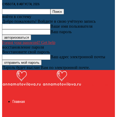
СУББОТА, 8 АВГУСТА, 2026
войти в систему
Добро пожаловать! Войдите в свою учётную запись
Ваше имя пользователя
Ваш пароль
Forgot your password? Get help
восстановление пароля
Восстановите свой пароль
Ваш адрес электронной почты
Пароль будет выслан Вам по электронной почте.
Женский онлайн
Главная
журнал