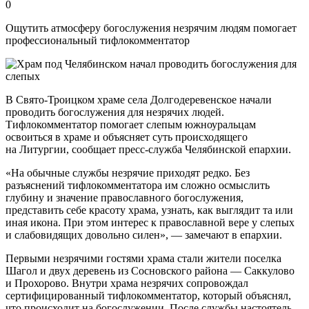
0
Ощутить атмосферу богослужения незрячим людям помогает
профессиональный тифлокомментатор
В Свято-Троицком храме села Долгодеревенское начали
проводить богослужения для незрячих людей.
Тифлокомментатор помогает слепым южноуральцам
освоиться в храме и объясняет суть происходящего
на Литургии, сообщает пресс-служба Челябинской епархии.
«На обычные службы незрячие приходят редко. Без
разъяснений тифлокомментатора им сложно осмыслить
глубину и значение православного богослужения,
представить себе красоту храма, узнать, как выглядит та или
иная икона. При этом интерес к православной вере у слепых
и слабовидящих довольно силен», — замечают в епархии.
Первыми незрячими гостями храма стали жители поселка
Шагол и двух деревень из Сосновского района — Саккулово
и Прохорово. Внутри храма незрячих сопровождал
сертифицированный тифлокомментатор, который объяснял,
что происходит на богослужении. После службы настоятель