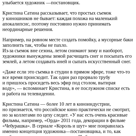
улыбается художник —постановщик.
Кристина Сатина рассказывает, что простых съемок
у киношников не бывает: каждая похожа на маленький
апокалипсис, поэтому постоянно нужно принимать
неординарные решения.
Например, на ровном месте создать помойку, а мусорные баки
заполнить так, чтобы не пахло.
Из-за съемок вне сезона, летом снимают зиму и наоборот,
художники вынуждены зимой расчищать снег и посыпать его
землей, а летом создавать иней и сыпать искусственный снег.
«Даже если это съемка в студии в прямом эфире, тоже что-то
все время происходит. Так один раз прорвало трубу
и пришлось просидеть весь эфир под столом, вытирая
воду», — вспоминает Кристина, в ее послужном списке есть
и работа на телевидении.
Кристина Сатина — более 10 лет в киноиндустрии,
но признается, что российское кино практически не смотрит,
но за коллегами по цеху следит. «У нас есть очень красивые
фильмы, например, «Орда» 2011 года, декорации в фильме
«Чебурашка». В сериале «Король и шут» мне понравилась
именно концепция художника—постановщика, и то, как