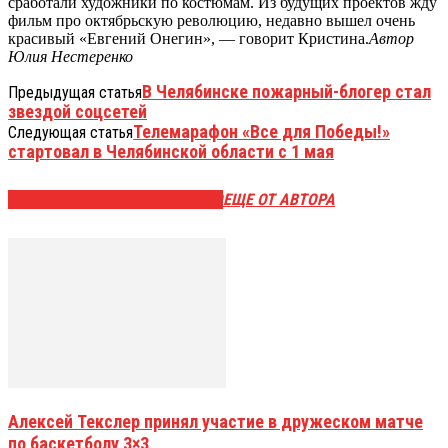
сработали художники по костюмам. Из будущих проектов жду
фильм про октябрьскую революцию, недавно вышел очень
красивый «Евгений Онегин», — говорит Кристина.
Автор
Юлия Нестеренко
В Челябинске пожарный-блогер стал
Предыдущая статья
звездой соцсетей
Телемарафон «Все для Победы!»
Следующая статья
стартовал в Челябинской области с 1 мая
ЭТО МОЖЕТ БЫТЬ ИНТЕРЕСНО
ЕЩЕ ОТ АВТОРА
Алексей Текслер принял участие в дружеском матче
по баскетболу 3×3