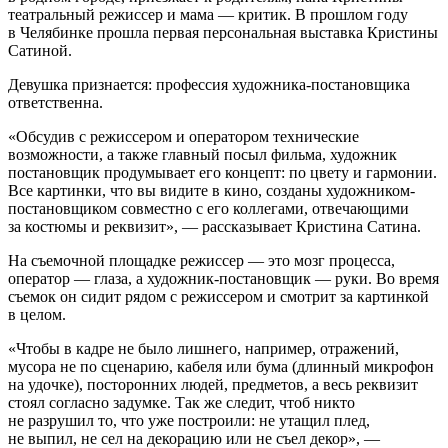
театральный режиссер и мама — критик. В прошлом году
в Челябинке прошла первая персональная выставка Кристины
Сатиной.
Девушка признается: профессия художника-постановщика
ответственна.
«Обсудив с режиссером и оператором технические
возможности, а также главный посыл фильма, художник
постановщик продумывает его концепт: по цвету и гармонии.
Все картинки, что вы видите в кино, созданы художником-
постановщиком совместно с его коллегами, отвечающими
за костюмы и реквизит», — рассказывает Кристина Сатина.
На съемочной площадке режиссер — это мозг процесса,
оператор — глаза, а художник-постановщик — руки. Во время
съемок он сидит рядом с режиссером и смотрит за картинкой
в целом.
«Чтобы в кадре не было лишнего, например, отражений,
мусора не по сценарию, кабеля или бума (длинный микрофон
на удочке), посторонних людей, предметов, а весь реквизит
стоял согласно задумке. Так же следит, чтоб никто
не разрушил то, что уже построили: не утащил плед,
не выпил, не сел на декорацию или не съел декор», —