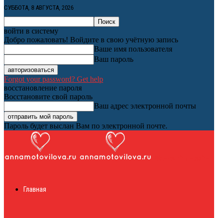
СУББОТА, 8 АВГУСТА, 2026
войти в систему
Добро пожаловать! Войдите в свою учётную запись
Ваше имя пользователя
Ваш пароль
Forgot your password? Get help
восстановление пароля
Восстановите свой пароль
Ваш адрес электронной почты
Пароль будет выслан Вам по электронной почте.
Женский онлайн
Главная
журнал