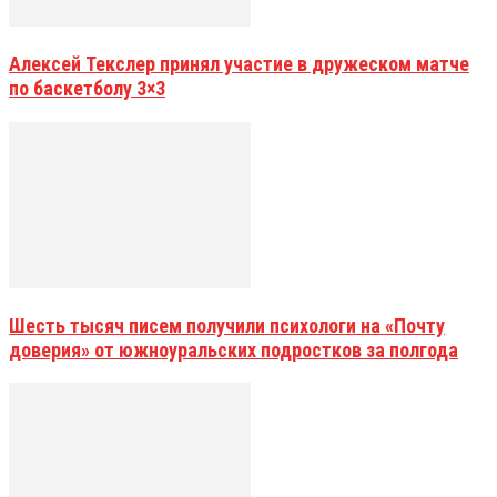
Алексей Текслер принял участие в дружеском матче
по баскетболу 3×3
Шесть тысяч писем получили психологи на «Почту
доверия» от южноуральских подростков за полгода