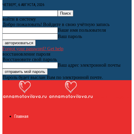
ЧЕТВЕРГ, 6 АВГУСТА, 2026
войти в систему
Добро пожаловать! Войдите в свою учётную запись
Ваше имя пользователя
Ваш пароль
Forgot your password? Get help
восстановление пароля
Восстановите свой пароль
Ваш адрес электронной почты
Пароль будет выслан Вам по электронной почте.
Женский онлайн
Главная
журнал