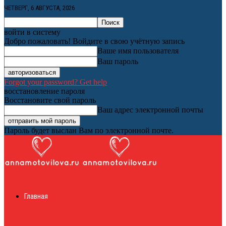
ЧЕТВЕРГ, 6 АВГУСТА, 2026
войти в систему
Добро пожаловать! Войдите в свою учётную запись
Ваше имя пользователя
Ваш пароль
Forgot your password? Get help
восстановление пароля
Восстановите свой пароль
Ваш адрес электронной почты
Пароль будет выслан Вам по электронной почте.
Женский онлайн
Главная
журнал